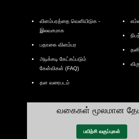
விளம்பரத்தை வெளியிடுக -
எம்
இலவசமாக
நிப
பதாகை விளம்பர
தன
அடிக்கடி கேட்கப்படும்
விர
கேள்விகள் (FAQ)
தள வரைபடம்
வகைகள் மூலமான தேட
பயிற்சி வகுப்புகள்