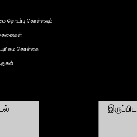
மை தொடர்பு கொள்ளவும்
ந்தனைகள்
ியுரிமை கொள்கை
ுதுகள்
ல்
இருப்பி