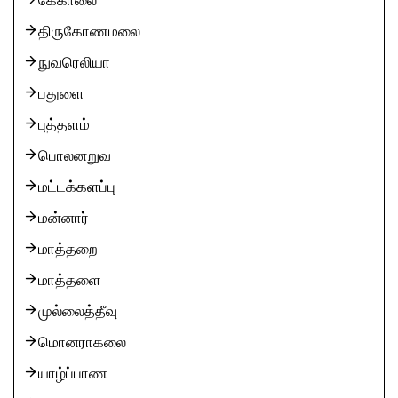
கேகாலை
திருகோணமலை
நுவரெலியா
பதுளை
புத்தளம்
பொலனறுவ
மட்டக்களப்பு
மன்னார்
மாத்தறை
மாத்தளை
முல்லைத்தீவு
மொனராகலை
யாழ்ப்பாண