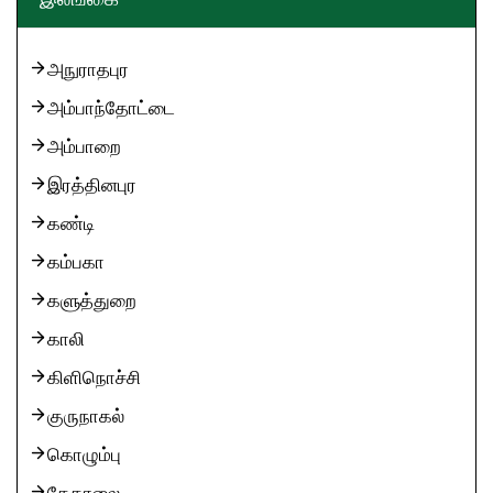
அநுராதபுர
அம்பாந்தோட்டை
அம்பாறை
இரத்தினபுர
கண்டி
கம்பகா
களுத்துறை
காலி
கிளிநொச்சி
குருநாகல்
கொழும்பு