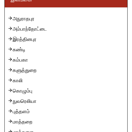
அநுராதபுர
அம்பாந்தோட்டை
இரத்தினபுர
கண்டி
கம்பகா
களுத்துறை
காலி
கொழும்பு
நுவரெலியா
புத்தளம்
மாத்தறை