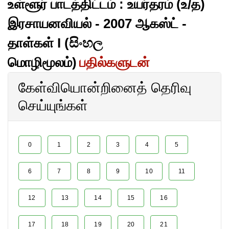
உள்ளூர் பாடத்திட்டம் : உயர்தரம் (உ/த)
இரசாயனவியல் - 2007 ஆகஸ்ட் -
தாள்கள் I (සිංහල
மொழிமூலம்)
பதில்களுடன்
கேள்வியொன்றினைத் தெரிவு
செய்யுங்கள்
0
1
2
3
4
5
6
7
8
9
10
11
12
13
14
15
16
17
18
19
20
21