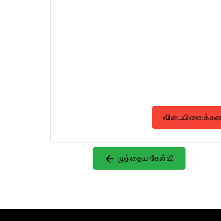
விடையினைக்கண்ட
முந்தைய கேள்வி