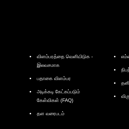
விளம்பரத்தை வெளியிடுக -
எம்
இலவசமாக
நிப
பதாகை விளம்பர
தன
அடிக்கடி கேட்கப்படும்
விர
கேள்விகள் (FAQ)
தள வரைபடம்