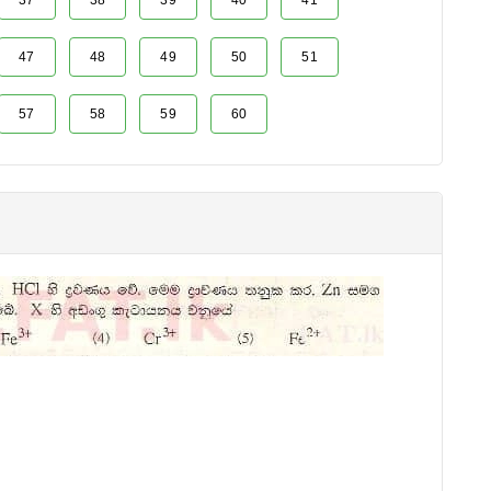
37
38
39
40
41
47
48
49
50
51
57
58
59
60