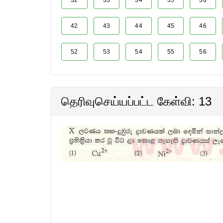
32
33
34
35
36
42
43
44
45
46
52
53
54
55
56
தெரிவுசெய்யப்பட்ட கேள்வி: 13