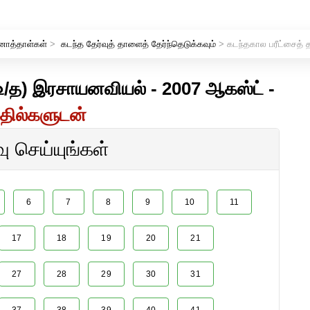
னாத்தாள்கள்
>
கடந்த தேர்வுத் தாளைத் தேர்ந்தெடுக்கவும்
> கடந்தகால பரீட்சைத்
் (உ/த) இரசாயனவியல் - 2007 ஆகஸ்ட் -
தில்களுடன்
 செய்யுங்கள்
6
7
8
9
10
11
17
18
19
20
21
27
28
29
30
31