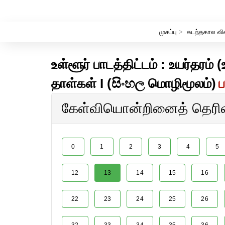
முகப்பு
>
கடந்தகால வி
உள்ளூர் பாடத்திட்டம் : உயர்தரம
தாள்கள் I (සිංහල மொழிமூலம்)
ப
கேள்வியொன்றினைத் தெரிவு
0
1
2
3
4
5
12
13
14
15
16
22
23
24
25
26