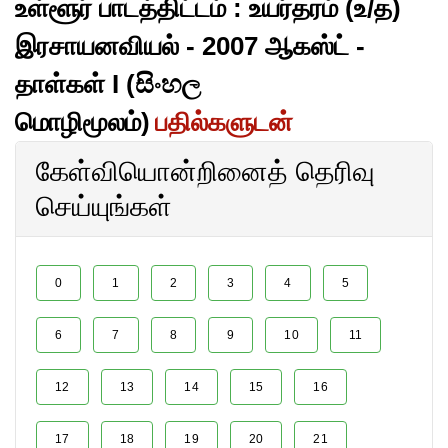
உள்ளூர் பாடத்திட்டம் : உயர்தரம் (உ/த)
இரசாயனவியல் - 2007 ஆகஸ்ட் -
தாள்கள் I (සිංහල
மொழிமூலம்)
பதில்களுடன்
கேள்வியொன்றினைத் தெரிவு
செய்யுங்கள்
0
1
2
3
4
5
6
7
8
9
10
11
12
13
14
15
16
17
18
19
20
21