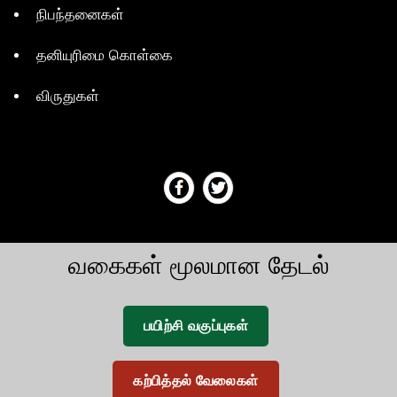
நிபந்தனைகள்
தனியுரிமை கொள்கை
விருதுகள்
வகைகள் மூலமான தேடல்
பயிற்சி வகுப்புகள்
கற்பித்தல் வேலைகள்