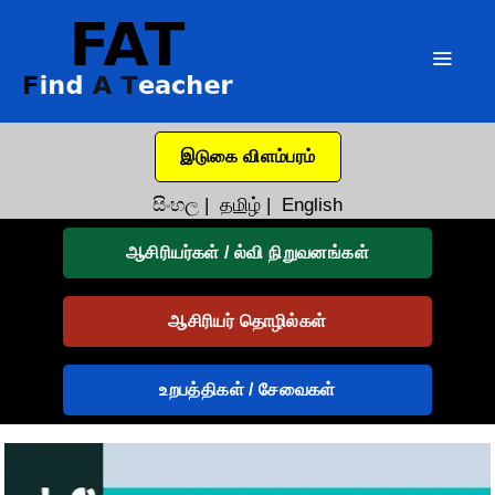
இடுகை விளம்பரம்
සිංහල
|
தமிழ்
|
English
ஆசிரியர்கள் / ல்வி நிறுவனங்கள்
ஆசிரியர் தொழில்கள்
உறபத்திகள் / சேவைகள்