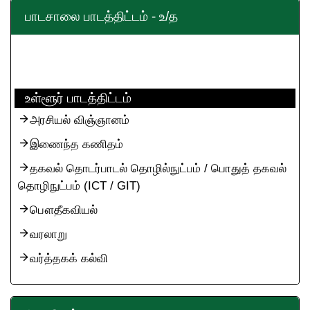
பாடசாலை பாடத்திட்டம் - உ/த
உள்ளூர் பாடத்திட்டம்
அரசியல் விஞ்ஞானம்
இணைந்த கணிதம்
தகவல் தொடர்பாடல் தொழில்நுட்பம் / பொதுத் தகவல்
தொழிநுட்பம் (ICT / GIT)
பௌதீகவியல்
வரலாறு
வர்த்தகக் கல்வி