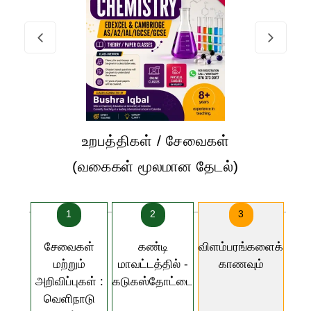
உறபத்திகள் / சேவைகள்
(வகைகள் மூலமான தேடல்)
1
2
3
சேவைகள்
கண்டி
விளம்பரங்களைக்
மற்றும்
மாவட்டத்தில் -
காணவும்
அறிவிப்புகள் :
கடுகஸ்தோட்டை
வெளிநாடு