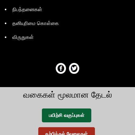
நிபந்தனைகள்
தனியுரிமை கொள்கை
விருதுகள்
வகைகள் மூலமான தேடல்
பயிற்சி வகுப்புகள்
கற்பித்தல் வேலைகள்