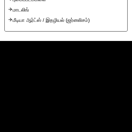
மாடலிங்
மீடியா ஆர்ட்ஸ் / இதழியல் (ஜர்னலிசம்)