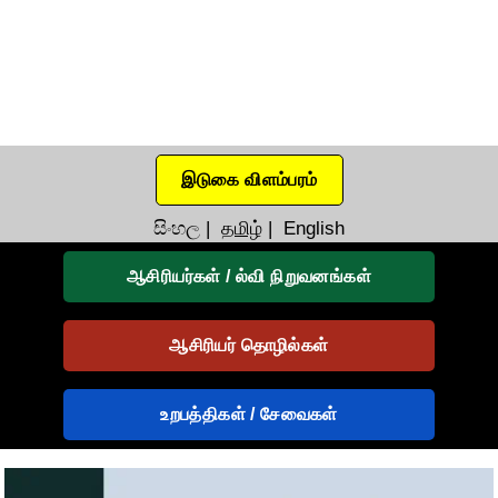
இடுகை விளம்பரம்
සිංහල
|
தமிழ்
|
English
ஆசிரியர்கள் / ல்வி நிறுவனங்கள்
ஆசிரியர் தொழில்கள்
உறபத்திகள் / சேவைகள்