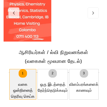
ஆசிரியர்கள் / ல்வி நிறுவனங்கள்
(வகைகள் மூலமான தேடல்)
1
2
3
வகை
ஒரு இடத்தைத்
விளம்பரங்களைக்
ஒன்றினைத்
தேர்ந்தெடுக்கவும்
காணவும்
தெரிவு செய்க