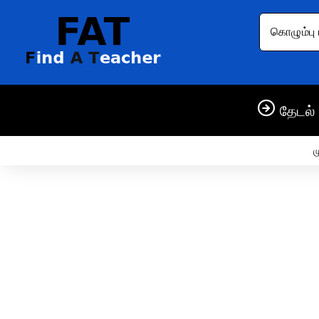
கொழும்பு 
தேடல் 
ம