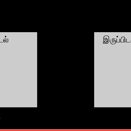
ல்
இருப்பி
்