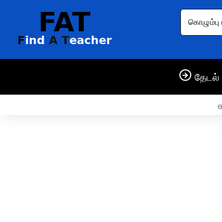
கொழும்பு 
தேடல் 
ம