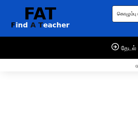
கொழும்பு 
தேடல் 
ம