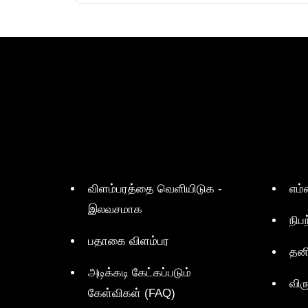
விளம்பரத்தை வெளியிடுக -
எம்
இலவசமாக
நிப
பதாகை விளம்பர
தன
அடிக்கடி கேட்கப்படும்
விர
கேள்விகள் (FAQ)