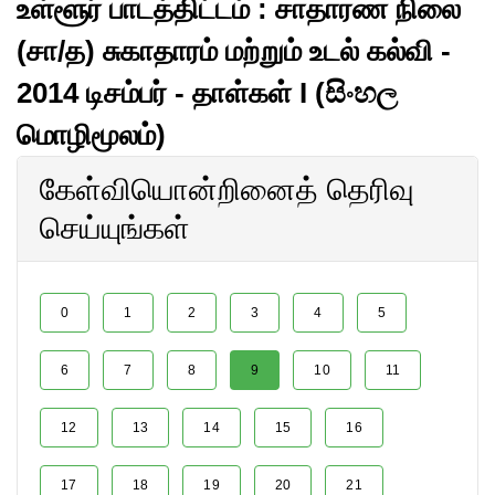
உள்ளூர் பாடத்திட்டம் : சாதாரண நிலை
(சா/த) சுகாதாரம் மற்றும் உடல் கல்வி -
2014 டிசம்பர் - தாள்கள் I (සිංහල
மொழிமூலம்)
கேள்வியொன்றினைத் தெரிவு
செய்யுங்கள்
0
1
2
3
4
5
6
7
8
9
10
11
12
13
14
15
16
17
18
19
20
21