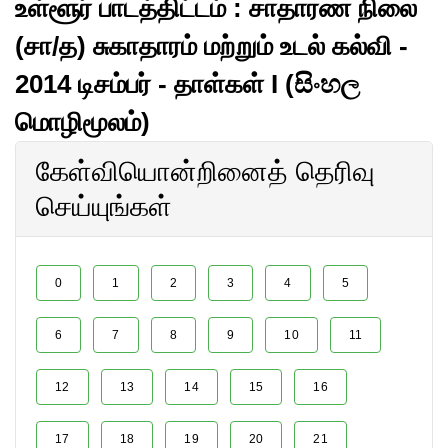
உள்ளூர் பாடத்திட்டம் : சாதாரண நிலை
(சா/த) சுகாதாரம் மற்றும் உடல் கல்வி -
2014 டிசம்பர் - தாள்கள் I (සිංහල
மொழிமூலம்)
கேள்வியொன்றினைத் தெரிவு
செய்யுங்கள்
0
1
2
3
4
5
6
7
8
9
10
11
12
13
14
15
16
17
18
19
20
21