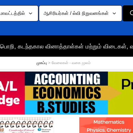
மாவட்டத்தில்
ஆசிரியர்கள் / ல்வி நிறுவனங்கள்
பொறி, கடந்தகால வினாத்தாள்கள் மற்றும் விடைகள், 
முகப்பு
> வேலைகள் - வகை மூலம்