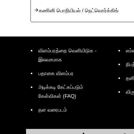
கணினி பொறியியல் / நெட்வொர்க்கிங்
விளம்பரத்தை வெளியிடுக -
எம்
இலவசமாக
நிப
பதாகை விளம்பர
தன
அடிக்கடி கேட்கப்படும்
விர
கேள்விகள் (FAQ)
தள வரைபடம்