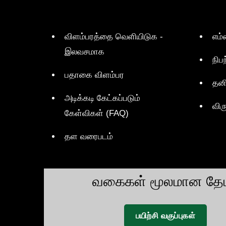
விளம்பரத்தை வெளியிடுக -
எம்
இலவசமாக
நிப
பதாகை விளம்பர
தன
அடிக்கடி கேட்கப்படும்
விர
கேள்விகள் (FAQ)
தள வரைபடம்
வகைகள் மூலமான தேட
பயிற்சி வகுப்புகள்