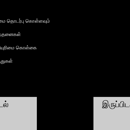
மை தொடர்பு கொள்ளவும்
ந்தனைகள்
ியுரிமை கொள்கை
ுதுகள்
ல்
இருப்பி