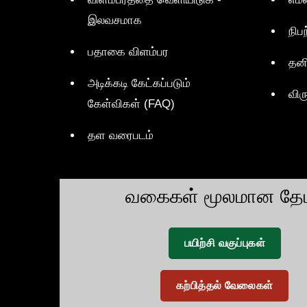
இலவசமாக
நிப
பதாகை விளம்பர
தன
அடிக்கடி கேட்கப்படும்
விர
கேள்விகள் (FAQ)
தள வரைபடம்
வகைகள் மூலமான தேட
பயிற்சி வகுப்புகள்
கற்பித்தல் வேலைகள்