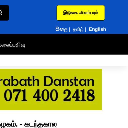
இடுகை விளம்பரம்
සිංහල
|
தமிழ்
|
English
வலைப்பதிவு
கழகம். - கடந்தகால