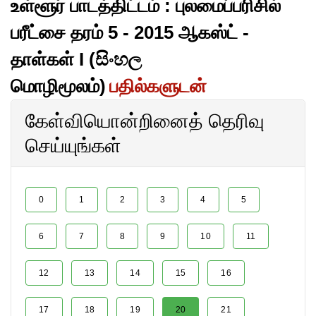
உள்ளூர் பாடத்திட்டம் : புலமைப்பரிசில்
பரீட்சை தரம் 5 - 2015 ஆகஸ்ட் -
தாள்கள் I (සිංහල
மொழிமூலம்)
பதில்களுடன்
கேள்வியொன்றினைத் தெரிவு
செய்யுங்கள்
0
1
2
3
4
5
6
7
8
9
10
11
12
13
14
15
16
17
18
19
20
21