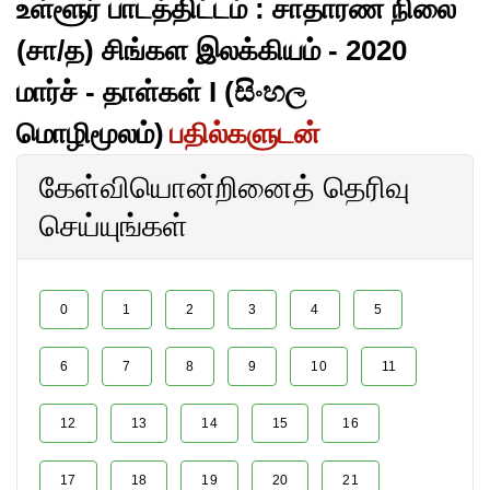
உள்ளூர் பாடத்திட்டம் : சாதாரண நிலை
(சா/த) சிங்கள இலக்கியம் - 2020
மார்ச் - தாள்கள் I (සිංහල
மொழிமூலம்)
பதில்களுடன்
கேள்வியொன்றினைத் தெரிவு
செய்யுங்கள்
0
1
2
3
4
5
6
7
8
9
10
11
12
13
14
15
16
17
18
19
20
21