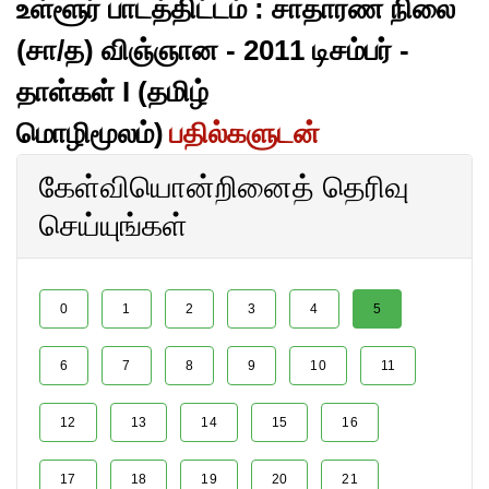
உள்ளூர் பாடத்திட்டம் : சாதாரண நிலை
(சா/த) விஞ்ஞான - 2011 டிசம்பர் -
தாள்கள் I (தமிழ்
மொழிமூலம்)
பதில்களுடன்
கேள்வியொன்றினைத் தெரிவு
செய்யுங்கள்
0
1
2
3
4
5
6
7
8
9
10
11
12
13
14
15
16
17
18
19
20
21