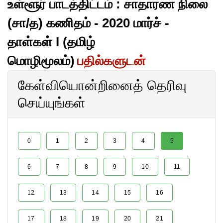
உள்ளூர் பாடத்திட்டம் : சாதாரண நிலை
(சா/த) கணிதம் - 2020 மார்ச் -
தாள்கள் I (தமிழ்
மொழிமூலம்)
பதில்களுடன்
கேள்வியொன்றினைத் தெரிவு
செய்யுங்கள்
0
1
2
3
4
5
6
7
8
9
10
11
12
13
14
15
16
17
18
19
20
21