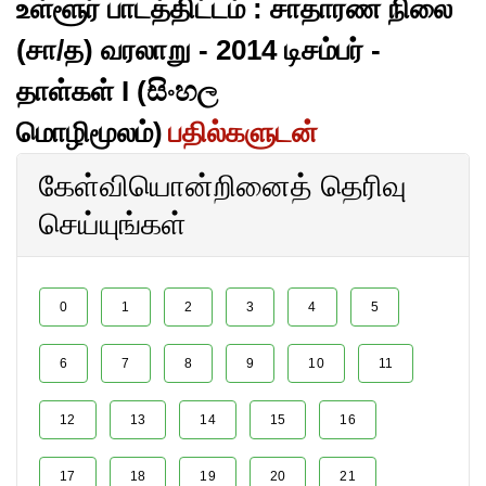
உள்ளூர் பாடத்திட்டம் : சாதாரண நிலை
(சா/த) வரலாறு - 2014 டிசம்பர் -
தாள்கள் I (සිංහල
மொழிமூலம்)
பதில்களுடன்
கேள்வியொன்றினைத் தெரிவு
செய்யுங்கள்
0
1
2
3
4
5
6
7
8
9
10
11
12
13
14
15
16
17
18
19
20
21