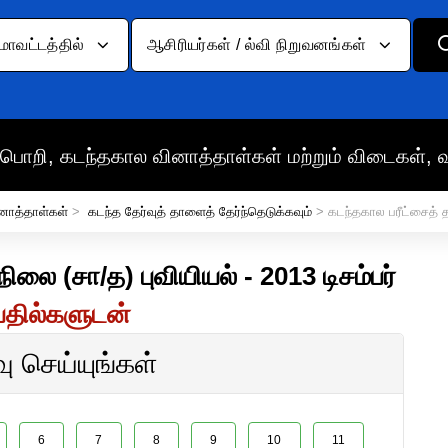
மாவட்டத்தில்
ஆசிரியர்கள் / ல்வி நிறுவனங்கள்
பொறி, கடந்தகால வினாத்தாள்கள் மற்றும் விடைகள், 
னாத்தாள்கள்
>
கடந்த தேர்வுத் தாளைத் தேர்ந்தெடுக்கவும்
> கடந்தகால பரீட்சைத்
ிலை (சா/த) புவியியல் - 2013 டிசம்பர்
பதில்களுடன்
 செய்யுங்கள்
6
7
8
9
10
11