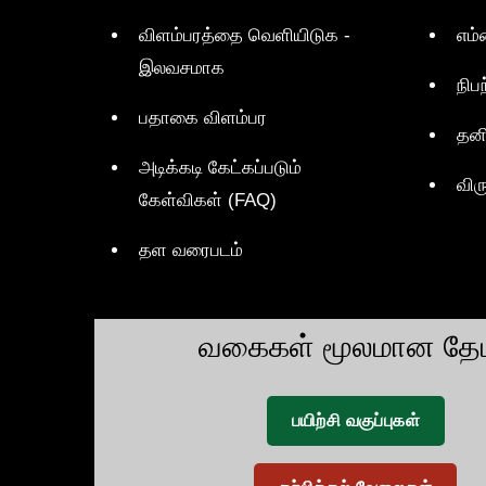
விளம்பரத்தை வெளியிடுக -
எம்
இலவசமாக
நிப
பதாகை விளம்பர
தன
அடிக்கடி கேட்கப்படும்
விர
கேள்விகள் (FAQ)
தள வரைபடம்
வகைகள் மூலமான தேட
பயிற்சி வகுப்புகள்