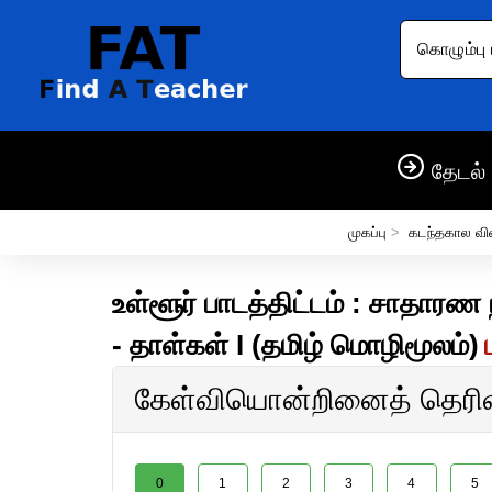
கொழும்பு 
தேடல் 
முகப்பு
>
கடந்தகால வி
உள்ளூர் பாடத்திட்டம் : சாதாரண ந
- தாள்கள் I (தமிழ் மொழிமூலம்)
கேள்வியொன்றினைத் தெரிவு
0
1
2
3
4
5