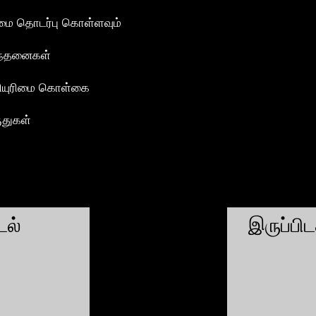
மை தொடர்பு கொள்ளவும்
ந்தனைகள்
ியுரிமை கொள்கை
ுதுகள்
ல்
இருப்பி