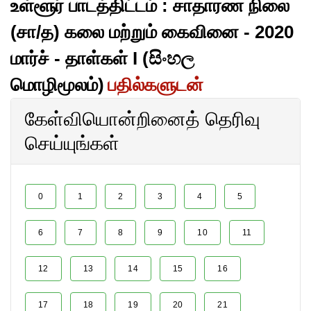
உள்ளூர் பாடத்திட்டம் : சாதாரண நிலை
(சா/த) கலை மற்றும் கைவினை - 2020
மார்ச் - தாள்கள் I (සිංහල
மொழிமூலம்)
பதில்களுடன்
கேள்வியொன்றினைத் தெரிவு
செய்யுங்கள்
0
1
2
3
4
5
6
7
8
9
10
11
12
13
14
15
16
17
18
19
20
21