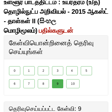
உள்ளூர் பாடத்திட்டம் : உயர்தரம் (உ/த)
தொழில்நுட்ப அறிவியல் - 2015 ஆகஸ்ட்
- தாள்கள் II (සිංහල
மொழிமூலம்)
பதில்களுடன்
கேள்வியொன்றினைத் தெரிவு
செய்யுங்கள்
0
1
2
3
4
5
6
7
8
9
10
தெரிவுசெய்யப்பட்ட கேள்வி: 9