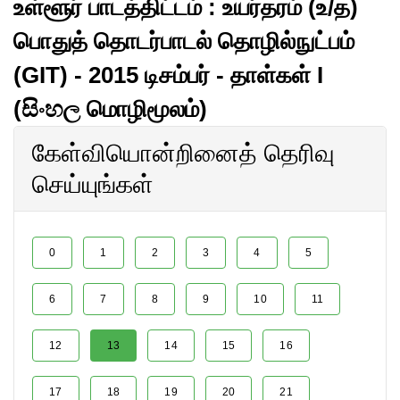
உள்ளூர் பாடத்திட்டம் : உயர்தரம் (உ/த)
பொதுத் தொடர்பாடல் தொழில்நுட்பம்
(GIT) - 2015 டிசம்பர் - தாள்கள் I
(සිංහල மொழிமூலம்)
கேள்வியொன்றினைத் தெரிவு
செய்யுங்கள்
0
1
2
3
4
5
6
7
8
9
10
11
12
13
14
15
16
17
18
19
20
21