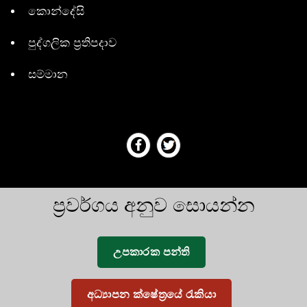
කොන්දේසි
පුද්ගලික ප්‍රතිපදාව
සම්මාන
ප්‍රවර්ගය අනුව සොයන්න
උපකාරක පන්ති
අධ්‍යාපන ක්ෂේත්‍රයේ රැකියා