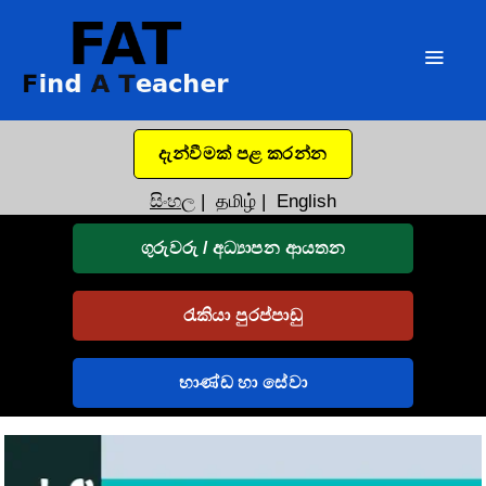
දැන්වීමක් පළ කරන්න
සිංහල
|
தமிழ்
|
English
ගුරුවරු / අධ්‍යාපන ආයතන
රැකියා පුරප්පාඩු
භාණ්ඩ හා සේවා