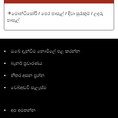
මොන්ටිසෝරි / පෙර පාසැල් / දිවා සුරැකුම් / ලදරු
පාසැල්
ඔබේ දැන්විම නොමිලේ පළ කරන්න
බැනර් ප්‍රචාරණය
නිතර අසන ප්‍රශ්න
වෙබ්අඩවි සැලැස්ම
අප අමතන්න