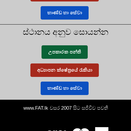
භාණ්ඩ හා සේවා
ස්ථානය අනුව සොයන්න
උපකාරක පන්ති
අධ්‍යාපන ක්ෂේත්‍රයේ රැකියා
භාණ්ඩ හා සේවා
www.FAT.lk වසර 2007 සිට සජීවීව පවතී