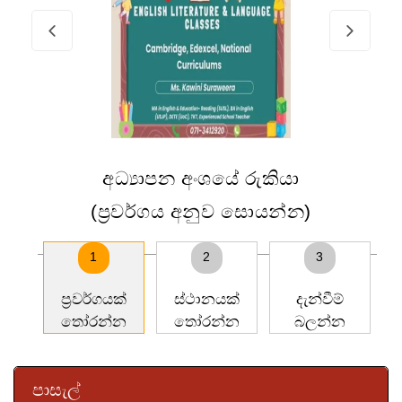
අධ්‍යාපන අංශයේ රුකියා
(ප්‍රවර්ගය අනුව සොයන්න)
1
2
3
ප්‍රවර්ගයක්
ස්ථානයක්
දැන්වීම්
තෝරන්න
තෝරන්න
බලන්න
පාසැල්