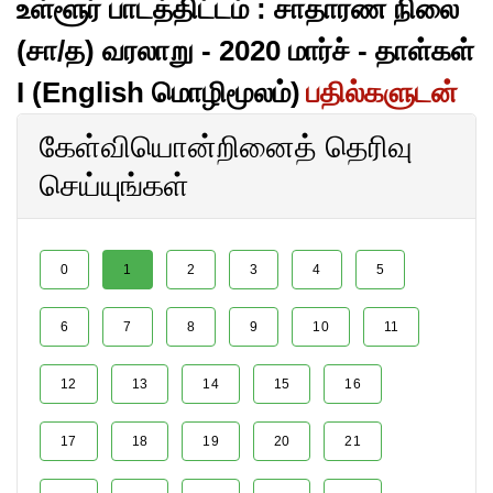
உள்ளூர் பாடத்திட்டம் : சாதாரண நிலை
(சா/த) வரலாறு - 2020 மார்ச் - தாள்கள்
I (English மொழிமூலம்)
பதில்களுடன்
கேள்வியொன்றினைத் தெரிவு
செய்யுங்கள்
0
1
2
3
4
5
6
7
8
9
10
11
12
13
14
15
16
17
18
19
20
21