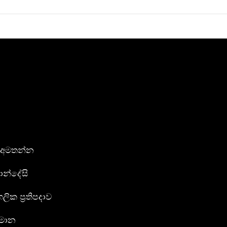
 අමතන්න
න්දේසි
ගලික ප්‍රතිපදාව
්මාන