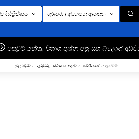
දිස්ත්‍රික්කය
ගුරුවරු / අධ්‍යාපන ආයතන
සෙවුම් යන්ත්‍ර, විභාග ප්‍රශ්න පත්‍ර සහ බ්ලොග් අඩවි
මුල් පිටුව
>
ගුරුවරු - ස්ථානය අනුව
>
ප්‍රවර්ගයන්
> දැන්වීම්