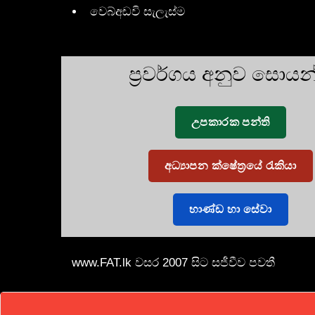
වෙබ්අඩවි සැලැස්ම
ප්‍රවර්ගය අනුව සොය
උපකාරක පන්ති
අධ්‍යාපන ක්ෂේත්‍රයේ රැකියා
භාණ්ඩ හා සේවා
www.FAT.lk වසර 2007 සිට සජීවීව පවතී