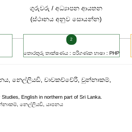
ගුරුවරු / අධ්‍යාපන ආයතන
(ස්ථානය අනුව සොයන්න)
2
තොරතුරු තාක්ෂණය : පරිගණක භාෂා : PHP
නය, නෙල්ලියඩි, චාවකච්චේරි, චුන්නාකම්,
Studies, English in northern part of Sri Lanka.
ුන්නාකම්, නෙල්ලියඩි, යාපනය