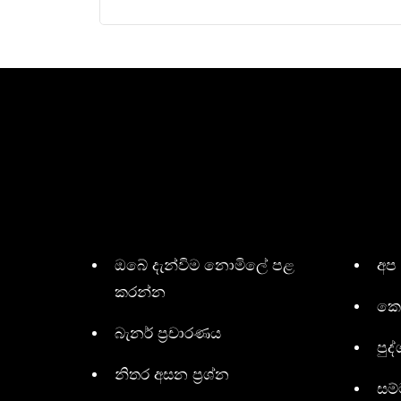
ඔබේ දැන්විම නොමිලේ පළ
අප
කරන්න
කො
බැනර් ප්‍රචාරණය
පුද්
නිතර අසන ප්‍රශ්න
සම