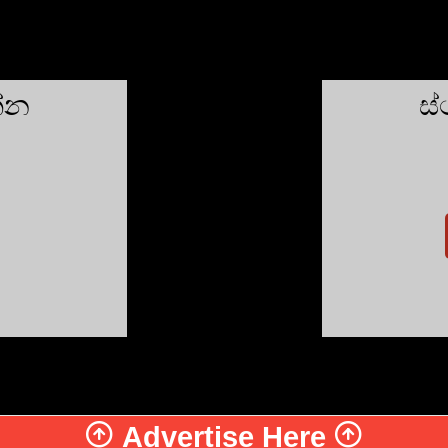
න්න
ස
Advertise Here