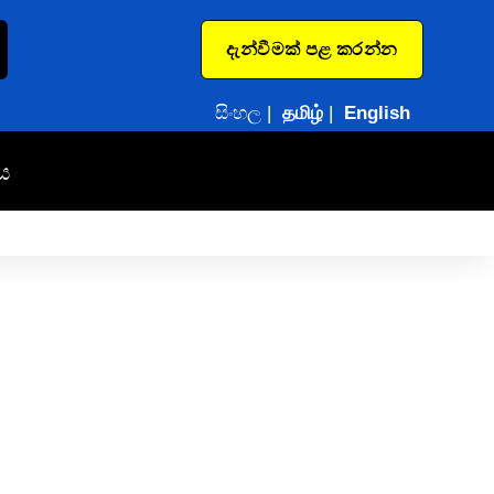
දැන්වීමක් පළ කරන්න
සිංහල
|
தமிழ்
|
English
ය