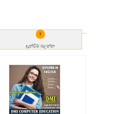
3
දැන්වීම් බලන්න