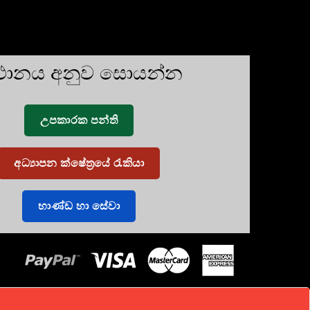
්ථානය අනුව සොයන්න
උපකාරක පන්ති
අධ්‍යාපන ක්ෂේත්‍රයේ රැකියා
භාණ්ඩ හා සේවා