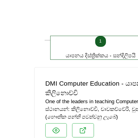
1
යාපනය දිස්ත්‍රික්කය - සන්දිලිපයි
DMI Computer Education - යාප
කිලිනොච්චි
One of the leaders in teaching Computer 
ස්ථානයන්: කිලිනොච්චි, චාවකච්චේරි, ච
(
භෞතික පන්ති පවත්වනු ලැබේ
)