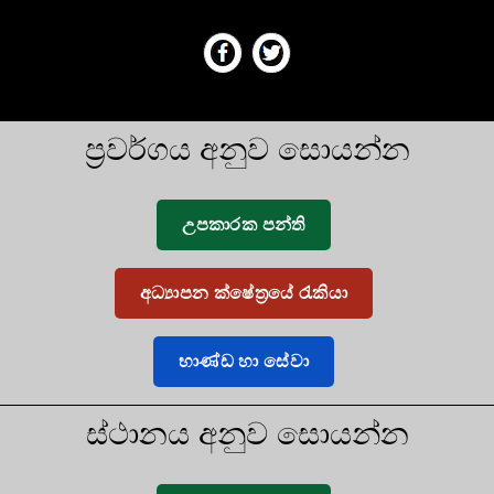
ප්‍රවර්ගය අනුව සොයන්න
උපකාරක පන්ති
අධ්‍යාපන ක්ෂේත්‍රයේ රැකියා
භාණ්ඩ හා සේවා
ස්ථානය අනුව සොයන්න