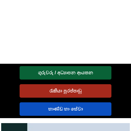
ගුරුවරු / අධ්‍යාපන ආයතන
රැකියා පුරප්පාඩු
භාණ්ඩ හා සේවා