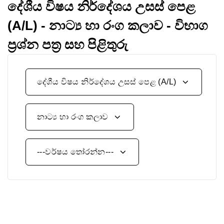
දේශීය විෂය නිර්දේශය උසස් පෙළ
(A/L) - නාට්‍ය හා රංග කලාව - විභාග
ප්‍රශ්න පත්‍ර සහ පිළිතුරු
දේශීය විෂය නිර්දේශය උසස් පෙළ (A/L)
නාට්‍ය හා රංග කලාව
---වර්ෂය තෝරන්න---