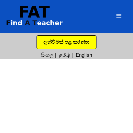
දැන්වීමක් පළ කරන්න
සිංහල
|
தமிழ்
|
English