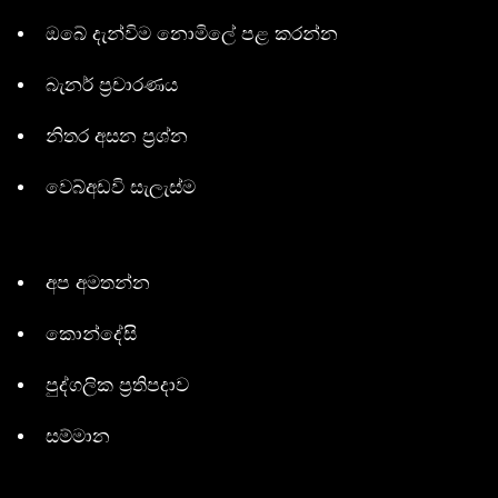
ඔබේ දැන්විම නොමිලේ පළ කරන්න
බැනර් ප්‍රචාරණය
නිතර අසන ප්‍රශ්න
වෙබ්අඩවි සැලැස්ම
අප අමතන්න
කොන්දේසි
පුද්ගලික ප්‍රතිපදාව
සම්මාන