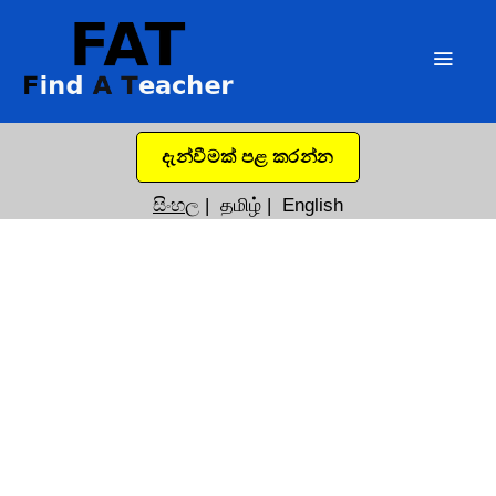
දැන්වීමක් පළ කරන්න
සිංහල
|
தமிழ்
|
English