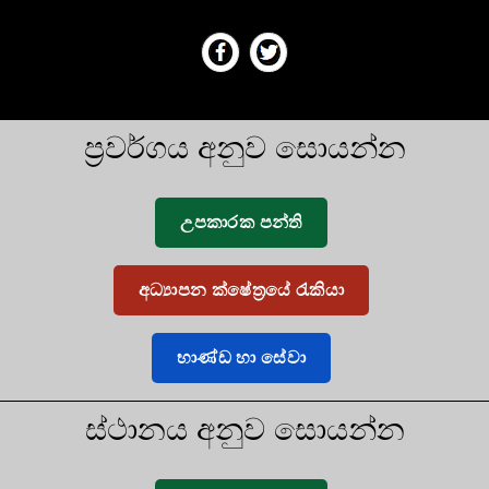
ප්‍රවර්ගය අනුව සොයන්න
උපකාරක පන්ති
අධ්‍යාපන ක්ෂේත්‍රයේ රැකියා
භාණ්ඩ හා සේවා
ස්ථානය අනුව සොයන්න