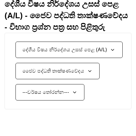
දේශීය විෂය නිර්දේශය උසස් පෙළ
(A/L) - ජෛව පද්ධති තාක්ෂණවේදය
- විභාග ප්‍රශ්න පත්‍ර සහ පිළිතුරු
දේශීය විෂය නිර්දේශය උසස් පෙළ (A/L)
ජෛව පද්ධති තාක්ෂණවේදය
---වර්ෂය තෝරන්න---