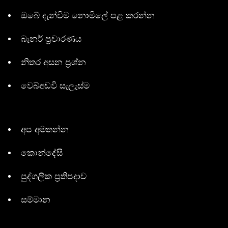
ඔබේ දැන්විම නොමිලේ පළ කරන්න
බැනර් ප්‍රචාරණය
නිතර අසන ප්‍රශ්න
වෙබ්අඩවි සැලැස්ම
අප අමතන්න
කොන්දේසි
පුද්ගලික ප්‍රතිපදාව
සම්මාන