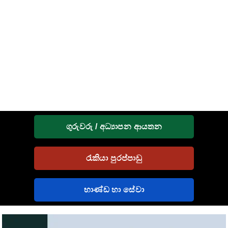
ගුරුවරු / අධ්‍යාපන ආයතන
රැකියා පුරප්පාඩු
භාණ්ඩ හා සේවා