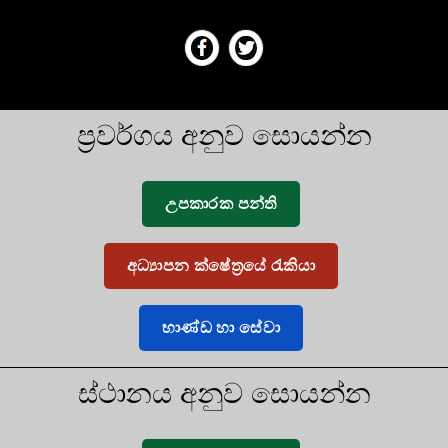
ප්‍රවර්ගය අනුව සොයන්න
උපකාරක පන්ති
අධ්‍යාපන ක්ෂේත්‍රයේ රැකියා
භාණ්ඩ හා සේවා
ස්ථානය අනුව සොයන්න