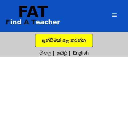
දැන්වීමක් පළ කරන්න
සිංහල
|
தமிழ்
|
English