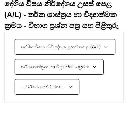
දේශීය විෂය නිර්දේශය උසස් පෙළ
(A/L) - තර්ක ශාස්ත්‍රය හා විද්‍යාත්මක
ක්‍රමය - විභාග ප්‍රශ්න පත්‍ර සහ පිළිතුරු
දේශීය විෂය නිර්දේශය උසස් පෙළ (A/L)
තර්ක ශාස්ත්‍රය හා විද්‍යාත්මක ක්‍රමය
---වර්ෂය තෝරන්න---