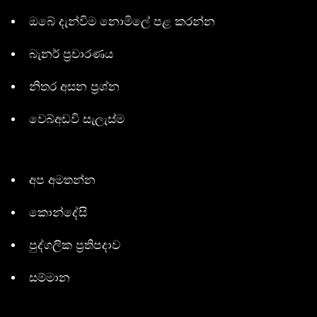
ඔබේ දැන්විම නොමිලේ පළ කරන්න
බැනර් ප්‍රචාරණය
නිතර අසන ප්‍රශ්න
වෙබ්අඩවි සැලැස්ම
අප අමතන්න
කොන්දේසි
පුද්ගලික ප්‍රතිපදාව
සම්මාන