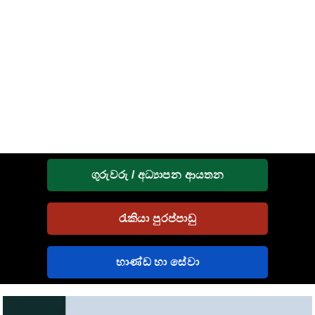
ගුරුවරු / අධ්‍යාපන ආයතන
රැකියා පුරප්පාඩු
භාණ්ඩ හා සේවා