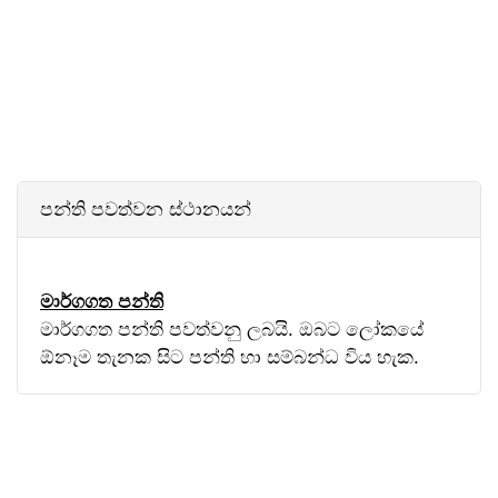
පන්ති පවත්වන ස්ථානයන්
මාර්ගගත පන්ති
මාර්ගගත පන්ති පවත්වනු ලබයි. ඔබට ලෝකයේ
ඕනෑම තැනක සිට පන්ති හා සම්බන්ධ විය හැක.