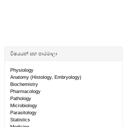
විෂයයන් සහ පාඨමාලා
Physiology
Anatomy (Histology, Embryology)
Biochemistry
Pharmacology
Pathology
Microbiology
Parasitology
Statistics
Medicine