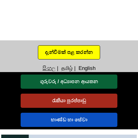
දැන්වීමක් පළ කරන්න
සිංහල
|
தமிழ்
|
English
ගුරුවරු / අධ්‍යාපන ආයතන
රැකියා පුරප්පාඩු
භාණ්ඩ හා සේවා