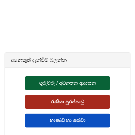
අනෙකුත් දැන්වීම් බලන්න
ගුරුවරු / අධ්‍යාපන ආයතන
රැකියා පුරප්පාඩු
භාණ්ඩ හා සේවා