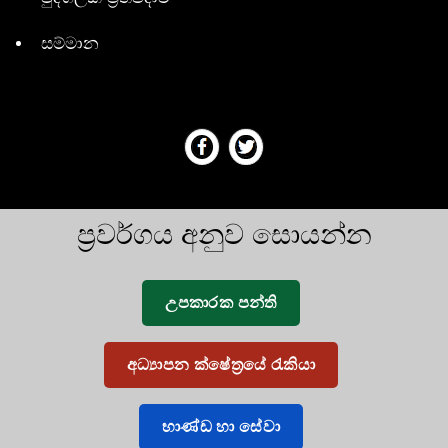
සම්මාන
ප්‍රවර්ගය අනුව සොයන්න
උපකාරක පන්ති
අධ්‍යාපන ක්ෂේත්‍රයේ රැකියා
භාණ්ඩ හා සේවා