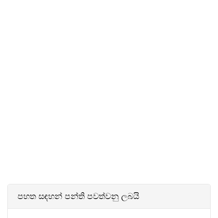
පහත සඳහන් පන්ති පවත්වනු ලබයි