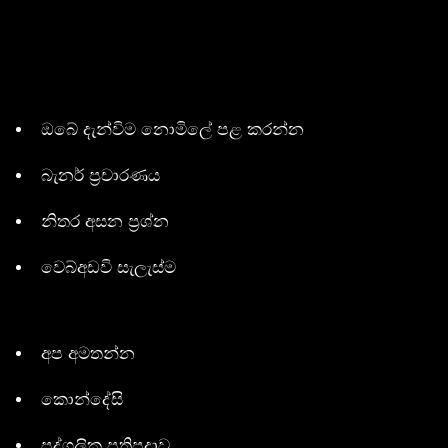
ඔබේ දැන්විම නොමිලේ පළ කරන්න
බැනර් ප්‍රචාරණය
නිතර අසන ප්‍රශ්න
වෙබ්අඩවි සැලැස්ම
අප අමතන්න
කොන්දේසි
පුද්ගලික ප්‍රතිපදාව