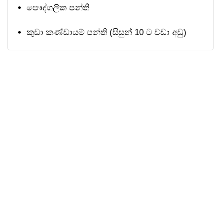
පෞද්ගලික පන්ති
කුඩා කණ්ඩායම් පන්ති (සිසුන් 10 ට වඩා අඩු)