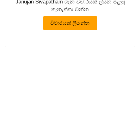
Janujan Sivapatham ගැන විචාරයක් ලියන පළමු
තැනැත්තා වන්න
විචාරයක් ලියන්න