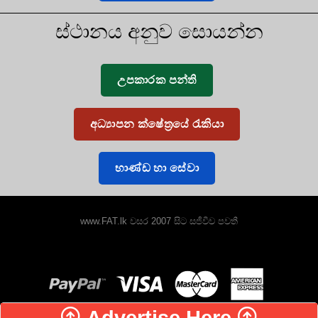
ස්ථානය අනුව සොයන්න
උපකාරක පන්ති
අධ්‍යාපන ක්ෂේත්‍රයේ රැකියා
භාණ්ඩ හා සේවා
www.FAT.lk වසර 2007 සිට සජීවීව පවතී