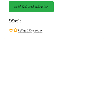
පණිවිඩයක් යවන්න
විචාර :
විචාර බලන්න