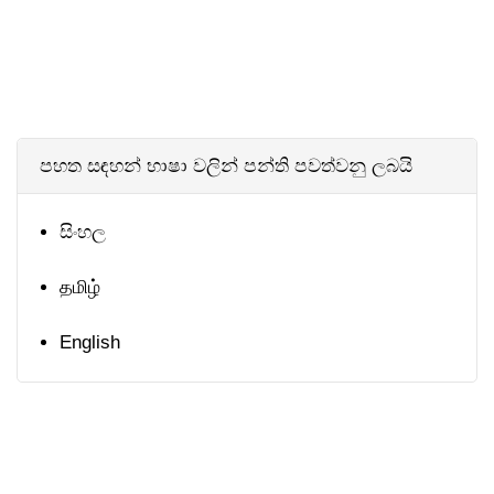
පහත සඳහන් භාෂා වලින් පන්ති පවත්වනු ලබයි
සිංහල
தமிழ்
English