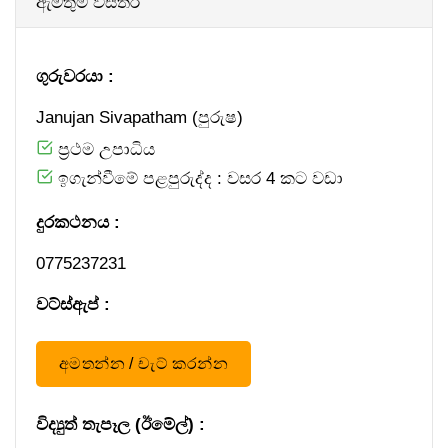
ඇමතුම් විස්තර
ගුරුවරයා :
Janujan Sivapatham (පුරුෂ)
ප්‍රථම උපාධිය
ඉගැන්වීමේ පළපුරුද්ද : වසර 4 කට වඩා
දුරකථනය :
0​ 7​ 7​ 5​ 2​ 3​ 7​ 2​ 3​ 1
වට්ස්ඇප් :
අමතන්න / චැට් කරන්න
විද්‍යුත් තැපෑල (ඊමේල්) :