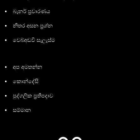
බැනර් ප්‍රචාරණය
නිතර අසන ප්‍රශ්න
වෙබ්අඩවි සැලැස්ම
අප අමතන්න
කොන්දේසි
පුද්ගලික ප්‍රතිපදාව
සම්මාන