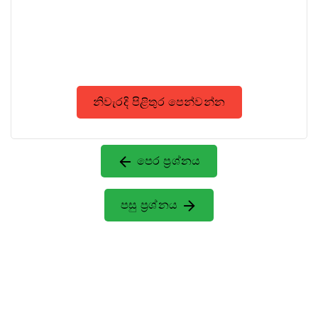
නිවැරදි පිළිතුර පෙන්වන්න
පෙර ප්‍රශ්නය
පසු ප්‍රශ්නය