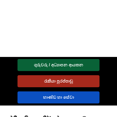
ගුරුවරු / අධ්‍යාපන ආයතන
රැකියා පුරප්පාඩු
භාණ්ඩ හා සේවා