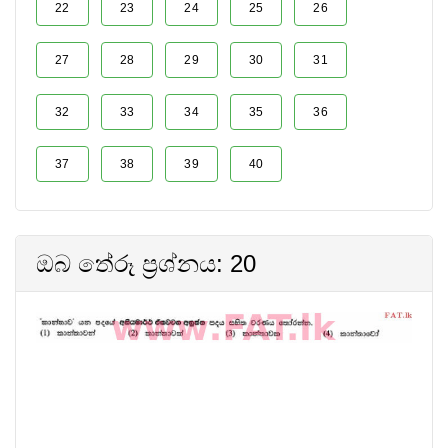
22
23
24
25
26
27
28
29
30
31
32
33
34
35
36
37
38
39
40
ඔබ තේරූ ප්‍රශ්නය: 20