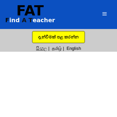
දැන්වීමක් පළ කරන්න
සිංහල
|
தமிழ்
|
English