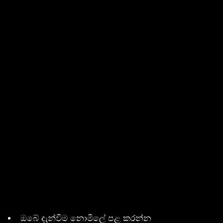
ඔබේ දැන්විම නොමිලේ පළ කරන්න