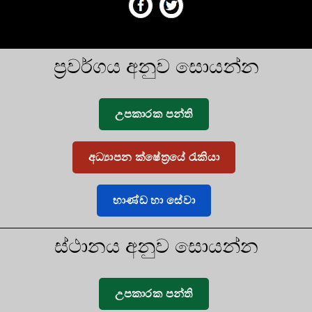
ප්‍රවර්ගය අනුව සොයන්න
උපකාරක පන්ති
අධ්‍යාපන ක්ෂේත්‍රයේ රැකියා
භාණ්ඩ හා සේවා
ස්ථානය අනුව සොයන්න
උපකාරක පන්ති