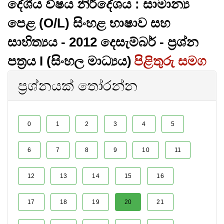
දේශීය විෂය නිර්දේශය : සාමාන්‍ය
පෙළ (O/L) සිංහළ භාෂාව සහ
සාහිත්‍යය - 2012 දෙසැම්බර් - ප්‍රශ්න
පත්‍රය I (සිංහල මාධ්‍යය)
පිළිතුරු සමග
ප්‍රශ්නයක් තෝරන්න
0
1
2
3
4
5
6
7
8
9
10
11
12
13
14
15
16
17
18
19
20
21