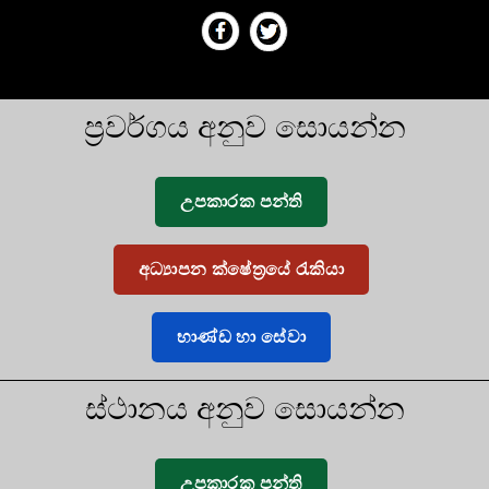
ප්‍රවර්ගය අනුව සොයන්න
උපකාරක පන්ති
අධ්‍යාපන ක්ෂේත්‍රයේ රැකියා
භාණ්ඩ හා සේවා
ස්ථානය අනුව සොයන්න
උපකාරක පන්ති