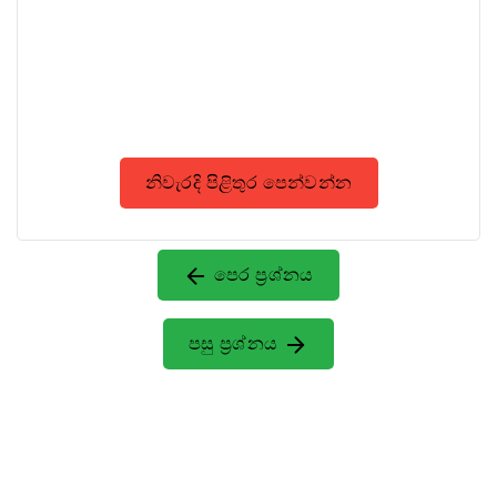
නිවැරදි පිළිතුර පෙන්වන්න
පෙර ප්‍රශ්නය
පසු ප්‍රශ්නය