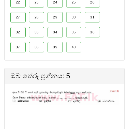
22
23
24
25
26
27
28
29
30
31
32
33
34
35
36
37
38
39
40
ඔබ තේරූ ප්‍රශ්නය: 5