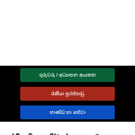
ගුරුවරු / අධ්‍යාපන ආයතන
රැකියා පුරප්පාඩු
භාණ්ඩ හා සේවා