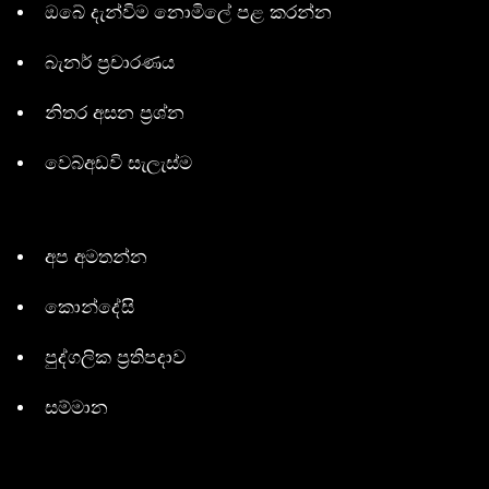
ඔබේ දැන්විම නොමිලේ පළ කරන්න
බැනර් ප්‍රචාරණය
නිතර අසන ප්‍රශ්න
වෙබ්අඩවි සැලැස්ම
අප අමතන්න
කොන්දේසි
පුද්ගලික ප්‍රතිපදාව
සම්මාන