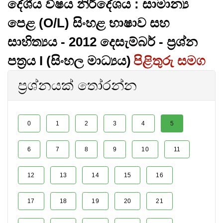
දේශීය විෂය නිර්දේශය : සාමාන්‍ය
පෙළ (O/L) සිංහළ භාෂාව සහ
සාහිත්‍යය - 2012 දෙසැම්බර් - ප්‍රශ්න
පත්‍රය I (සිංහල මාධ්‍යය)
පිළිතුරු සමග
ප්‍රශ්නයක් තෝරන්න
0
1
2
3
4
5
6
7
8
9
10
11
12
13
14
15
16
17
18
19
20
21