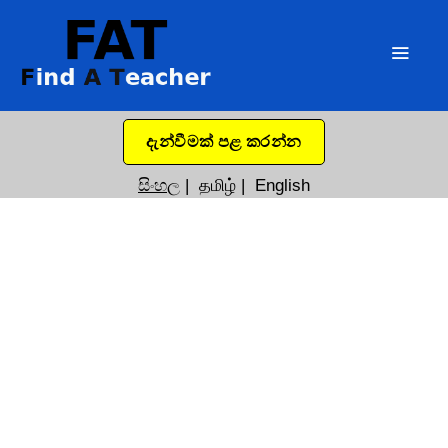
දැන්වීමක් පළ කරන්න
සිංහල
|
தமிழ்
|
English