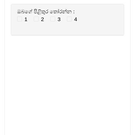
ඔබගේ පිළිතුර තෝරන්න :
1
2
3
4