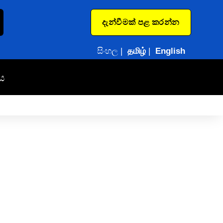
දැන්වීමක් පළ කරන්න
සිංහල
|
தமிழ்
|
English
ය