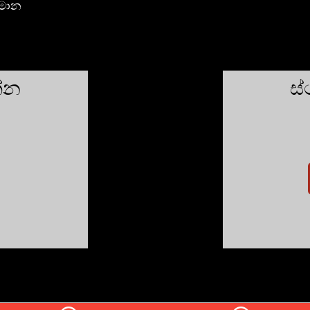
්මාන
න්න
ස