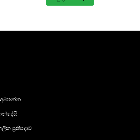
 අමතන්න
න්දේසි
ගලික ප්‍රතිපදාව