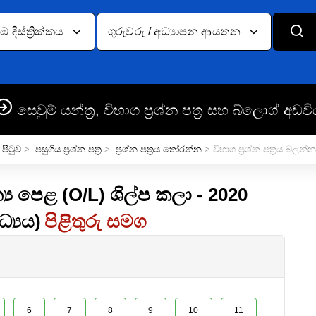
දිස්ත්‍රික්කය
ගුරුවරු / අධ්‍යාපන ආයතන
සෙවුම් යන්ත්‍ර, විභාග ප්‍රශ්න පත්‍ර සහ බ්ලොග් අඩවි
 පිටුව
>
පසුගිය ප්‍රශ්න පත්‍ර
>
ප්‍රශ්න පත්‍රය තෝරන්න
> විභාග ප්‍රශ්න පත්‍රය බලන්න
‍ය පෙළ (O/L) ශිල්ප කලා - 2020
ධ්‍යය)
පිළිතුරු සමග
6
7
8
9
10
11