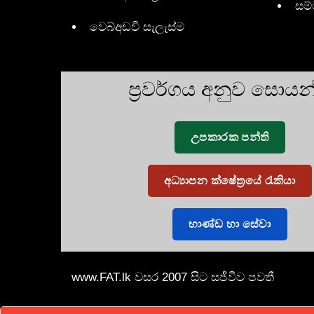
සම
වෙබ්අඩවි සැලැස්ම
ප්‍රවර්ගය අනුව සොය
උපකාරක පන්ති
අධ්‍යාපන ක්ෂේත්‍රයේ රැකියා
භාණ්ඩ හා සේවා
www.FAT.lk වසර 2007 සිට සජීවීව පවතී