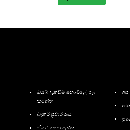
ඔබේ දැන්විම නොමිලේ පළ
අප
කරන්න
කො
බැනර් ප්‍රචාරණය
පුද්
නිතර අසන ප්‍රශ්න