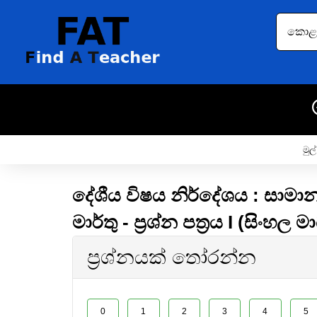
කොළඹ 
මුල්
දේශීය විෂය නිර්දේශය : සාමාන්
මාර්තු - ප්‍රශ්න පත්‍රය I (සිංහල මා
ප්‍රශ්නයක් තෝරන්න
0
1
2
3
4
5