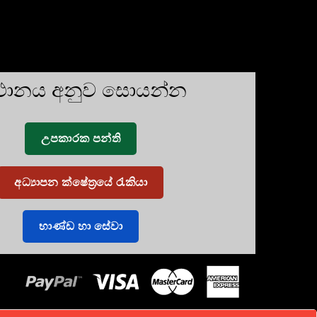
්ථානය අනුව සොයන්න
උපකාරක පන්ති
අධ්‍යාපන ක්ෂේත්‍රයේ රැකියා
භාණ්ඩ හා සේවා