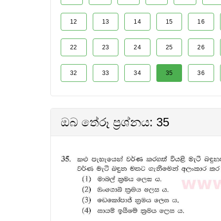
12
13
14
15
16
22
23
24
25
26
32
33
34
35
36
ඔබ තේරූ ප්‍රශ්නය: 35