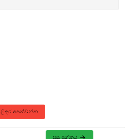
පිළිතුර පෙන්වන්න
පසු ප්‍රශ්නය