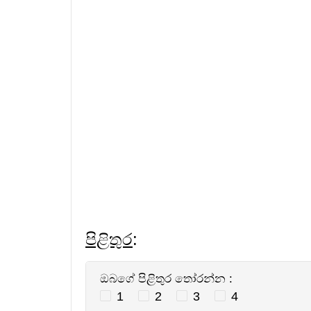
පිළිතුර
:
ඔබගේ පිළිතුර තෝරන්න :
1
2
3
4