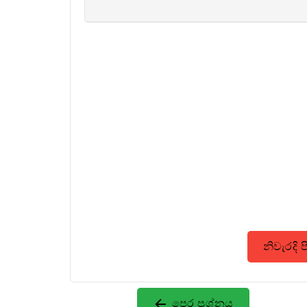
නිවැරදි 
පෙර ප්‍රශ්නය