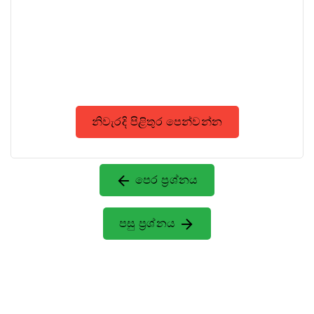
නිවැරදි පිළිතුර පෙන්වන්න
පෙර ප්‍රශ්නය
පසු ප්‍රශ්නය