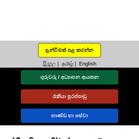
දැන්වීමක් පළ කරන්න
සිංහල
|
தமிழ்
|
English
ගුරුවරු / අධ්‍යාපන ආයතන
රැකියා පුරප්පාඩු
භාණ්ඩ හා සේවා