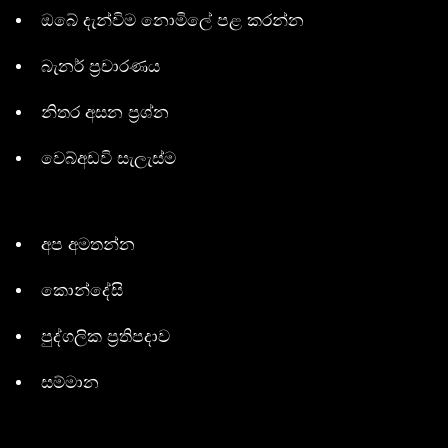
ඔබේ දැන්විම නොමිලේ පළ කරන්න
බැනර් ප්‍රචාරණය
නිතර අසන ප්‍රශ්න
වෙබ්අඩවි සැලැස්ම
අප අමතන්න
කොන්දේසි
පුද්ගලික ප්‍රතිපදාව
සම්මාන