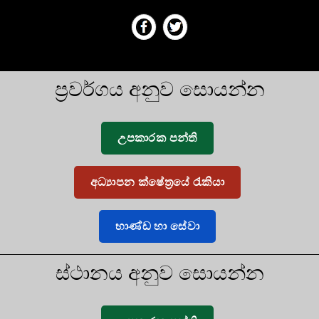
ප්‍රවර්ගය අනුව සොයන්න
උපකාරක පන්ති
අධ්‍යාපන ක්ෂේත්‍රයේ රැකියා
භාණ්ඩ හා සේවා
ස්ථානය අනුව සොයන්න