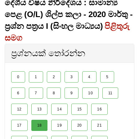
දේශීය විෂය නිර්දේශය : සාමාන්‍ය
පෙළ (O/L) ශිල්ප කලා - 2020 මාර්තු -
ප්‍රශ්න පත්‍රය I (සිංහල මාධ්‍යය)
පිළිතුරු
සමග
ප්‍රශ්නයක් තෝරන්න
0
1
2
3
4
5
6
7
8
9
10
11
12
13
14
15
16
17
18
19
20
21