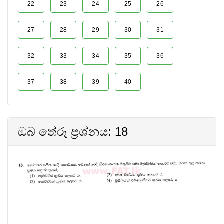
22
23
24
25
26
27
28
29
30
31
32
33
34
35
36
37
38
39
40
ඔබ තේරූ ප්‍රශ්නය: 18