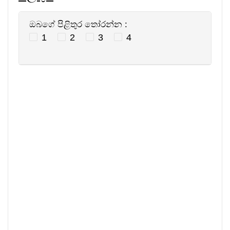
ඔබගේ පිළිතුර තෝරන්න :
1
2
3
4