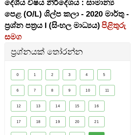
දේශීය විෂය නිර්දේශය : සාමාන්‍ය
පෙළ (O/L) ශිල්ප කලා - 2020 මාර්තු -
ප්‍රශ්න පත්‍රය I (සිංහල මාධ්‍යය)
පිළිතුරු
සමග
ප්‍රශ්නයක් තෝරන්න
0
1
2
3
4
5
6
7
8
9
10
11
12
13
14
15
16
17
18
19
20
21