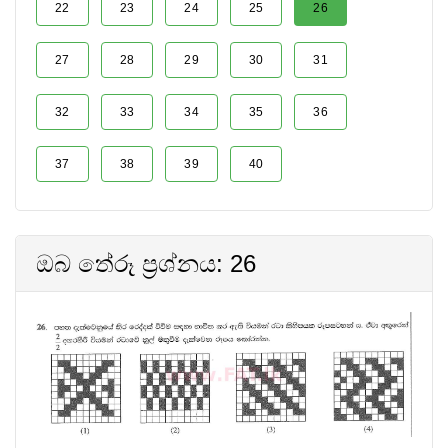
22
23
24
25
26
27
28
29
30
31
32
33
34
35
36
37
38
39
40
ඔබ තේරූ ප්‍රශ්නය: 26