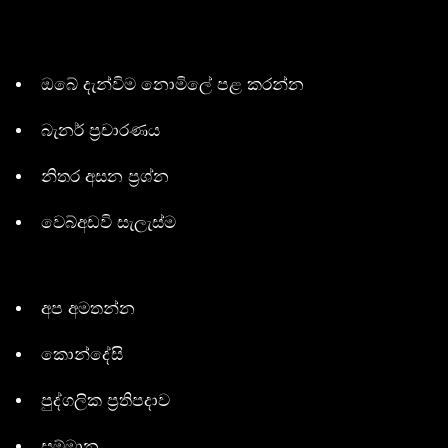
ඔබේ දැන්විම නොමිලේ පළ කරන්න
බැනර් ප්‍රචාරණය
නිතර අසන ප්‍රශ්න
වෙබ්අඩවි සැලැස්ම
අප අමතන්න
කොන්දේසි
පුද්ගලික ප්‍රතිපදාව
සම්මාන