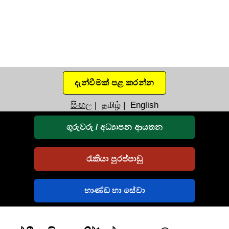
දැන්වීමක් පළ කරන්න
සිංහල
|
தமிழ்
|
English
ගුරුවරු / අධ්‍යාපන ආයතන
රැකියා පුරප්පාඩු
භාණ්ඩ හා සේවා