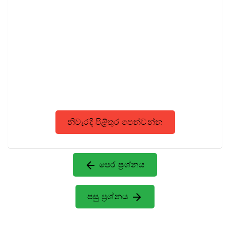
නිවැරදි පිළිතුර පෙන්වන්න
පෙර ප්‍රශ්නය
පසු ප්‍රශ්නය