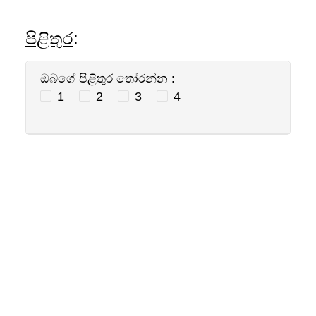
පිළිතුර
:
ඔබගේ පිළිතුර තෝරන්න :
1
2
3
4