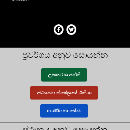
ප්‍රවර්ගය අනුව සොයන්න
උපකාරක පන්ති
අධ්‍යාපන ක්ෂේත්‍රයේ රැකියා
භාණ්ඩ හා සේවා
ස්ථානය අනුව සොයන්න