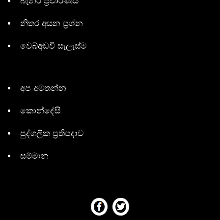
බැනර් ප්‍රචාරණය
නිතර අසන ප්‍රශ්න
වෙබ්අඩවි සැලැස්ම
අප අමතන්න
කොන්දේසි
පුද්ගලික ප්‍රතිපදාව
සම්මාන