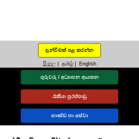
දැන්වීමක් පළ කරන්න
සිංහල
|
தமிழ்
|
English
ගුරුවරු / අධ්‍යාපන ආයතන
රැකියා පුරප්පාඩු
භාණ්ඩ හා සේවා