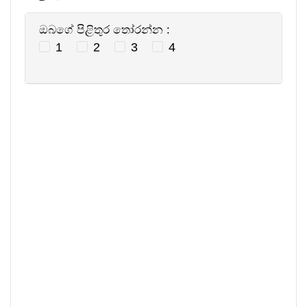
ඔබගේ පිළිතුර තෝරන්න :
1
2
3
4