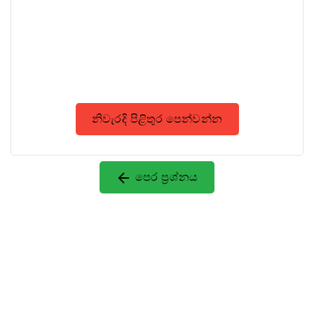
නිවැරදි පිළිතුර පෙන්වන්න
පෙර ප්‍රශ්නය