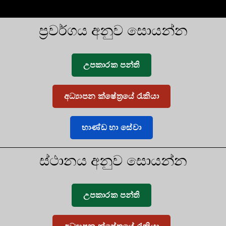
ප්‍රවර්ගය අනුව සොයන්න
උපකාරක පන්ති
අධ්‍යාපන ක්ෂේත්‍රයේ රැකියා
භාණ්ඩ හා සේවා
ස්ථානය අනුව සොයන්න
උපකාරක පන්ති