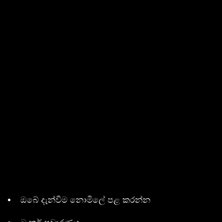
ඔබේ දැන්විම නොමිලේ පළ කරන්න