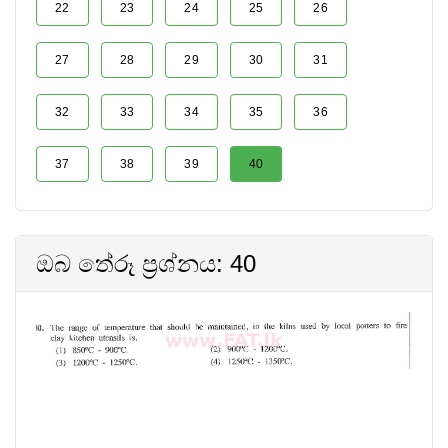
22
23
24
25
26
27
28
29
30
31
32
33
34
35
36
37
38
39
40
ඔබ තේරූ ප්‍රශ්නය: 40