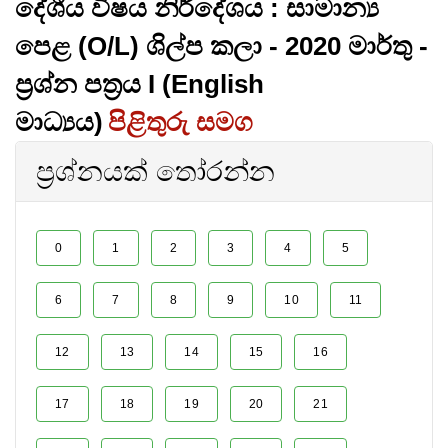
දේශීය විෂය නිර්දේශය : සාමාන්‍ය
පෙළ (O/L) ශිල්ප කලා - 2020 මාර්තු -
ප්‍රශ්න පත්‍රය I (English
මාධ්‍යය)
පිළිතුරු සමග
ප්‍රශ්නයක් තෝරන්න
0
1
2
3
4
5
6
7
8
9
10
11
12
13
14
15
16
17
18
19
20
21