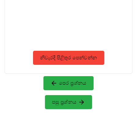
නිවැරදි පිළිතුර පෙන්වන්න
පෙර ප්‍රශ්නය
පසු ප්‍රශ්නය