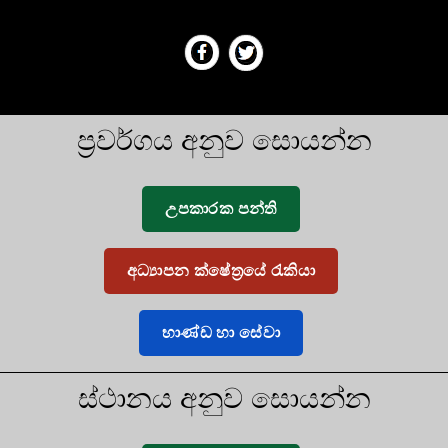
ප්‍රවර්ගය අනුව සොයන්න
උපකාරක පන්ති
අධ්‍යාපන ක්ෂේත්‍රයේ රැකියා
භාණ්ඩ හා සේවා
ස්ථානය අනුව සොයන්න