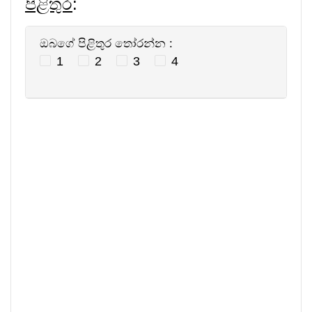
පිළිතුර
:
ඔබගේ පිළිතුර තෝරන්න :
1
2
3
4