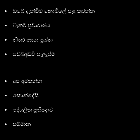
ඔබේ දැන්විම නොමිලේ පළ කරන්න
බැනර් ප්‍රචාරණය
නිතර අසන ප්‍රශ්න
වෙබ්අඩවි සැලැස්ම
අප අමතන්න
කොන්දේසි
පුද්ගලික ප්‍රතිපදාව
සම්මාන