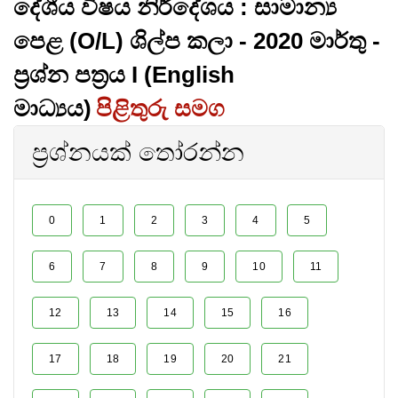
දේශීය විෂය නිර්දේශය : සාමාන්‍ය
පෙළ (O/L) ශිල්ප කලා - 2020 මාර්තු -
ප්‍රශ්න පත්‍රය I (English
මාධ්‍යය)
පිළිතුරු සමග
ප්‍රශ්නයක් තෝරන්න
0
1
2
3
4
5
6
7
8
9
10
11
12
13
14
15
16
17
18
19
20
21