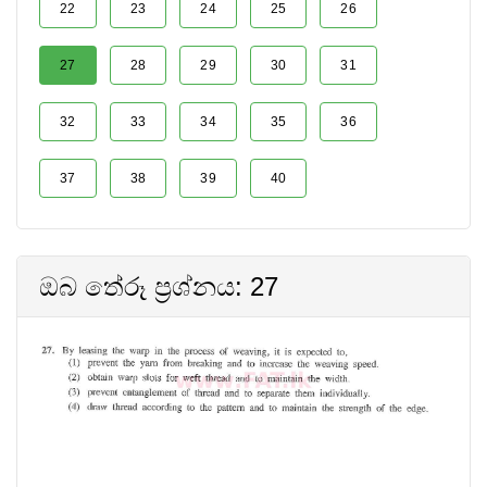
22
23
24
25
26
27
28
29
30
31
32
33
34
35
36
37
38
39
40
ඔබ තේරූ ප්‍රශ්නය: 27