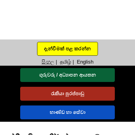
දැන්වීමක් පළ කරන්න
සිංහල
|
தமிழ்
|
English
ගුරුවරු / අධ්‍යාපන ආයතන
රැකියා පුරප්පාඩු
භාණ්ඩ හා සේවා