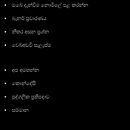
ඔබේ දැන්විම නොමිලේ පළ කරන්න
බැනර් ප්‍රචාරණය
නිතර අසන ප්‍රශ්න
වෙබ්අඩවි සැලැස්ම
අප අමතන්න
කොන්දේසි
පුද්ගලික ප්‍රතිපදාව
සම්මාන