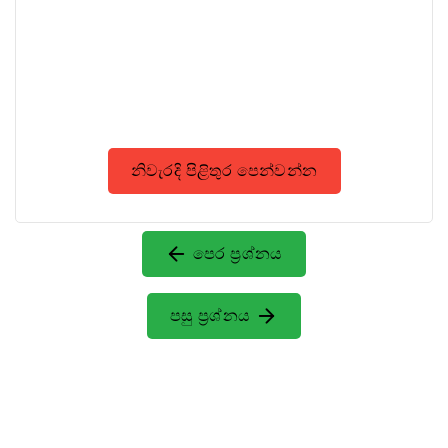
නිවැරදි පිළිතුර පෙන්වන්න
පෙර ප්‍රශ්නය
පසු ප්‍රශ්නය