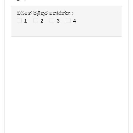
ඔබගේ පිළිතුර තෝරන්න :
1
2
3
4