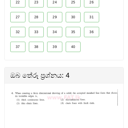
22
23
24
25
26
27
28
29
30
31
32
33
34
35
36
37
38
39
40
ඔබ තේරූ ප්‍රශ්නය: 4