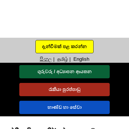
දැන්වීමක් පළ කරන්න
සිංහල
|
தமிழ்
|
English
ගුරුවරු / අධ්‍යාපන ආයතන
රැකියා පුරප්පාඩු
භාණ්ඩ හා සේවා