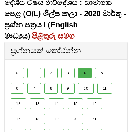
දේශීය විෂය නිර්දේශය : සාමාන්‍ය
පෙළ (O/L) ශිල්ප කලා - 2020 මාර්තු -
ප්‍රශ්න පත්‍රය I (English
මාධ්‍යය)
පිළිතුරු සමග
ප්‍රශ්නයක් තෝරන්න
0
1
2
3
4
5
6
7
8
9
10
11
12
13
14
15
16
17
18
19
20
21