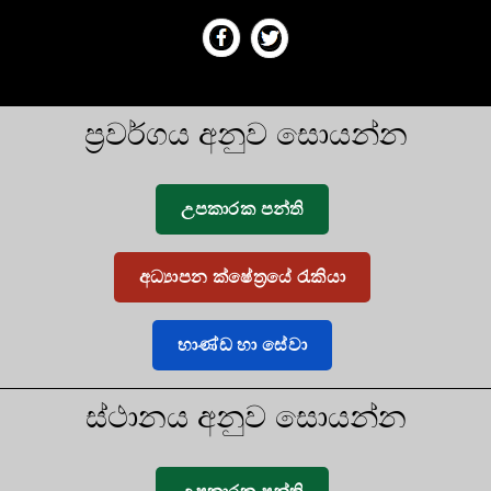
ප්‍රවර්ගය අනුව සොයන්න
උපකාරක පන්ති
අධ්‍යාපන ක්ෂේත්‍රයේ රැකියා
භාණ්ඩ හා සේවා
ස්ථානය අනුව සොයන්න