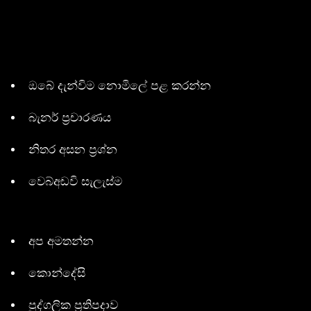
ඔබේ දැන්විම නොමිලේ පළ කරන්න
බැනර් ප්‍රචාරණය
නිතර අසන ප්‍රශ්න
වෙබ්අඩවි සැලැස්ම
අප අමතන්න
කොන්දේසි
පුද්ගලික ප්‍රතිපදාව