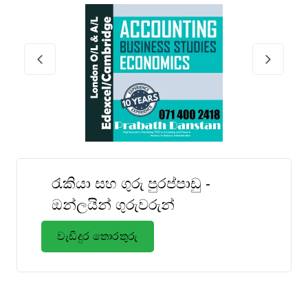
රැකියා සහ ගුරු පුරප්පාඩු -
ඔන්ලයින් ගුරුවරුන්
වැඩිදුර තොරතුරු