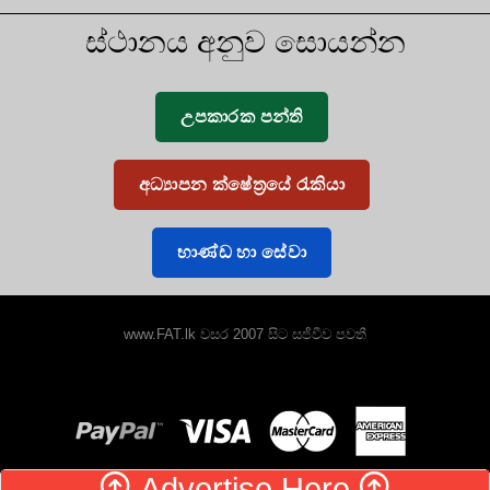
ස්ථානය අනුව සොයන්න
උපකාරක පන්ති
අධ්‍යාපන ක්ෂේත්‍රයේ රැකියා
භාණ්ඩ හා සේවා
www.FAT.lk වසර 2007 සිට සජීවීව පවතී
Advertise Here