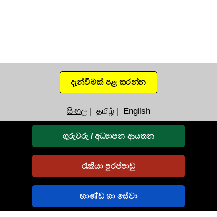
දැන්වීමක් පළ කරන්න
සිංහල
|
தமிழ்
|
English
ගුරුවරු / අධ්‍යාපන ආයතන
රැකියා පුරප්පාඩු
භාණ්ඩ හා සේවා