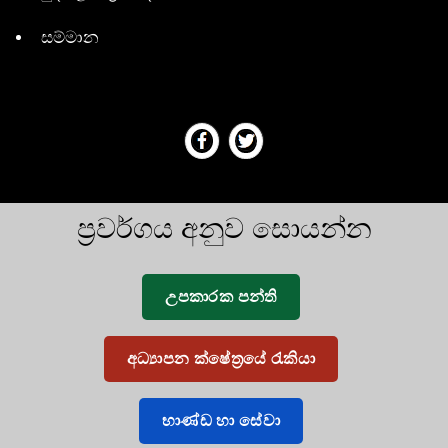
සම්මාන
ප්‍රවර්ගය අනුව සොයන්න
උපකාරක පන්ති
අධ්‍යාපන ක්ෂේත්‍රයේ රැකියා
භාණ්ඩ හා සේවා