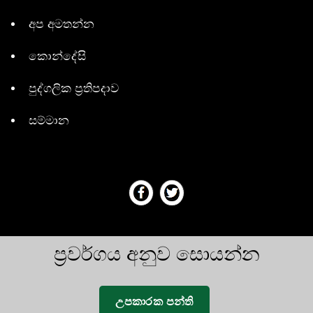
අප අමතන්න
කොන්දේසි
පුද්ගලික ප්‍රතිපදාව
සම්මාන
ප්‍රවර්ගය අනුව සොයන්න
උපකාරක පන්ති