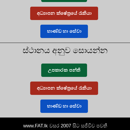
අධ්‍යාපන ක්ෂේත්‍රයේ රැකියා
භාණ්ඩ හා සේවා
ස්ථානය අනුව සොයන්න
උපකාරක පන්ති
අධ්‍යාපන ක්ෂේත්‍රයේ රැකියා
භාණ්ඩ හා සේවා
www.FAT.lk වසර 2007 සිට සජීවීව පවතී