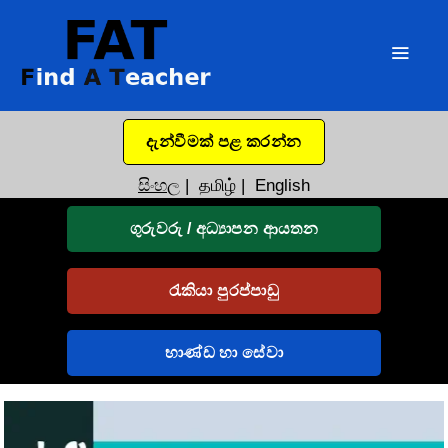
දැන්වීමක් පළ කරන්න
සිංහල
|
தமிழ்
|
English
ගුරුවරු / අධ්‍යාපන ආයතන
රැකියා පුරප්පාඩු
භාණ්ඩ හා සේවා