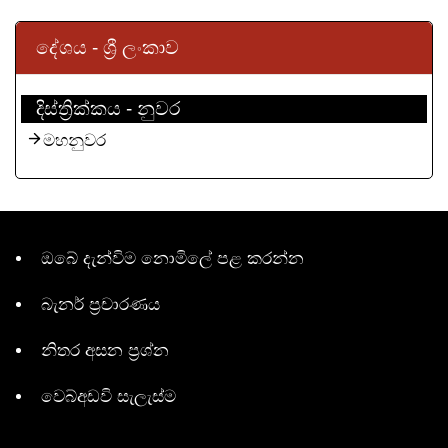
දේශය - ශ්‍රී ලංකාව
දිස්ත්‍රික්කය - නුවර
මහනුවර
ඔබේ දැන්විම නොමිලේ පළ කරන්න
බැනර් ප්‍රචාරණය
නිතර අසන ප්‍රශ්න
වෙබ්අඩවි සැලැස්ම