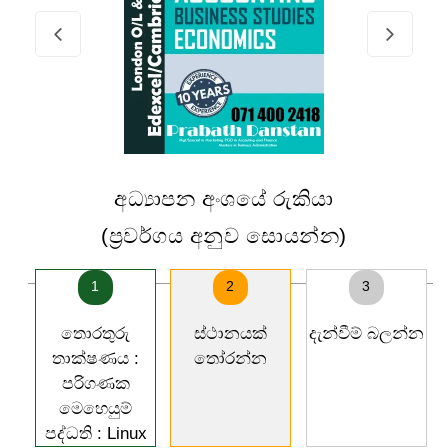
අධ්‍යාපන අංශයේ රුකියා
(ප්‍රවර්ගය අනුව සොයන්න)
1
2
3
තොරතුරු
ස්ථානයක්
දැන්වීම් බලන්න
තාක්ෂණය :
තෝරන්න
පරිගණක
මෙහෙයුම්
පද්ධති : Linux