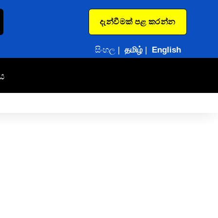
දැන්වීමක් පළ කරන්න
සිංහල
|
தமிழ்
|
English
ය