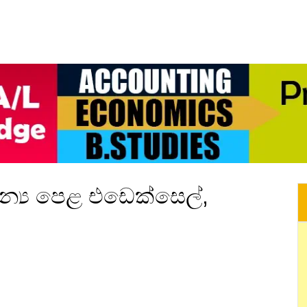
ාන්‍ය පෙළ එඩෙක්සෙල්,