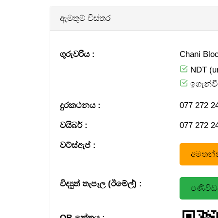
ඇමතුම් විස්තර
ගුරුවරිය :
Chani Block 
NDT (un
ඉගැන්වී
දුරකථනය :
0​ 7​ 7​ ​ 2​ 7​ 2​ ​ 2​ 
වයිබර් :
0​ 7​ 7​ ​ 2​ 7​ 2​ ​ 2​ 
වට්ස්ඇප් :
අමතන්න
විද්‍යුත් තැපෑල (ඊමේල්) :
පණිවි
QR කේතය :