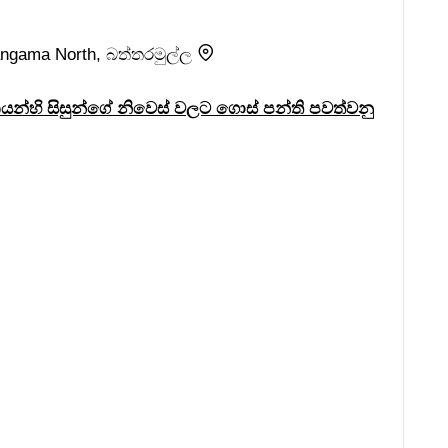
angama North, බත්තරමුල්ල
නයන්හි සිසුන්ගේ නිවෙස් වලට ගොස් පන්ති පවත්වනු