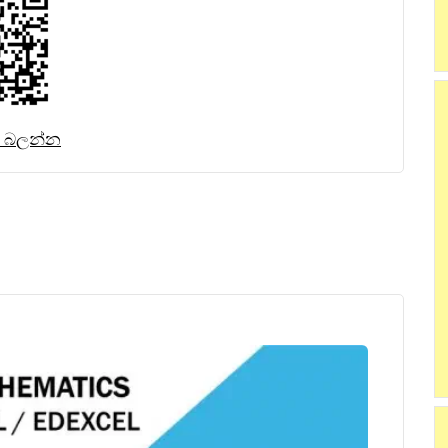
ර බලන්න