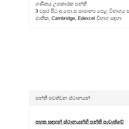
ගණිතය උපකාරක පන්ති
3 වසර සිට අ.පො.ස සාමාන්‍ය පෙළ විභාගය 
ජාතික, Cambridge, Edexcel විභාග සඳහා
පන්ති පවත්වන ස්ථානයන්
පහත සඳහන් ස්ථානයන්හි පන්ති පැවැත්වේ