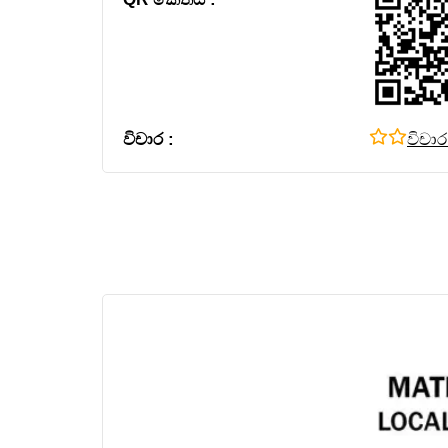
විචාර :
විචා