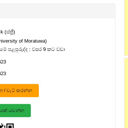
(ස්ත්‍රී)
iversity of Moratuwa)
මේ පළපුරුද්ද : වසර 9 කට වඩා
4​ 2​ 3
4​ 2​ 3
 / චැට් කරන්න
ඩයක් යවන්න