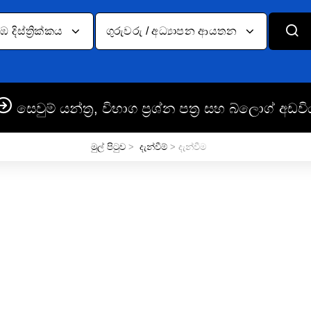
දිස්ත්‍රික්කය
ගුරුවරු / අධ්‍යාපන ආයතන
සෙවුම් යන්ත්‍ර, විභාග ප්‍රශ්න පත්‍ර සහ බ්ලොග් අඩවි
මුල් පිටුව
>
දැන්වීම්
> දැන්වීම