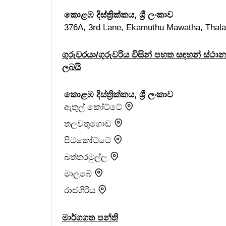
කොළඹ දිස්ත්‍රික්කය, ශ්‍රී ලංකාව
376A, 3rd Lane, Ekamuthu Mawatha, Thal
ගුරුවරයා/ගුරුවරිය විසින් පහත සඳහන් ස්ථා
ලබයි
කොළඹ දිස්ත්‍රික්කය, ශ්‍රී ලංකාව
ඇතුල් කෝට්ටේ
තලවතුගොඩ
පිටකෝට්ටේ
බත්තරමුල්ල
මාලබේ
රාජගිරිය
මාර්ගගත පන්ති