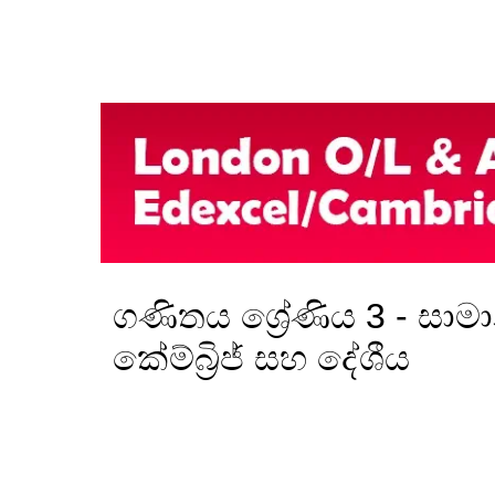
ගණිතය ශ්‍රේණිය 3 - සාම
කේම්බ්‍රිජ් සහ දේශීය