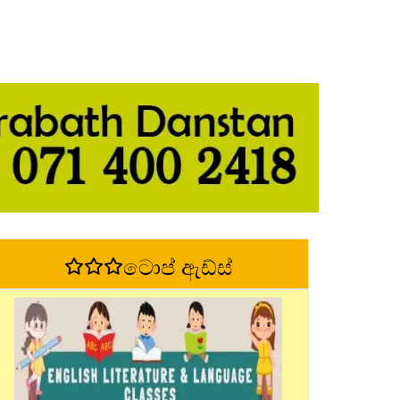
ටොප් ඇඩ්ස්