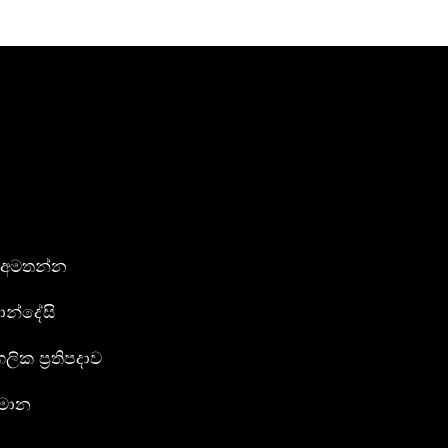
 අමතන්න
න්දේසි
ගලික ප්‍රතිපදාව
්මාන