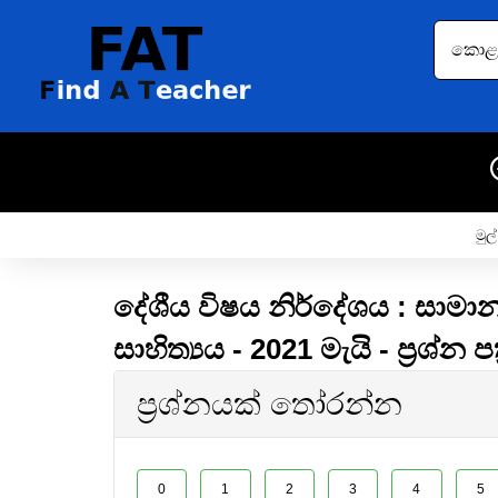
කොළඹ 
මුල්
දේශීය විෂය නිර්දේශය : සාමාන
සාහිත්‍යය - 2021 මැයි - ප්‍රශ්න ප
ප්‍රශ්නයක් තෝරන්න
0
1
2
3
4
5