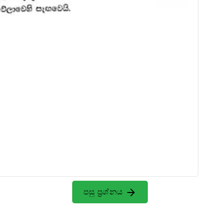
පසු ප්‍රශ්නය