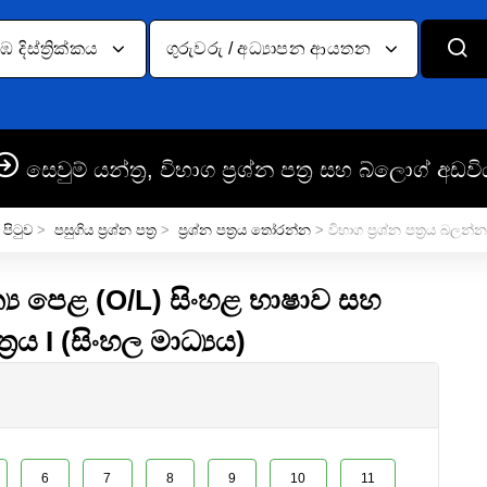
දිස්ත්‍රික්කය
ගුරුවරු / අධ්‍යාපන ආයතන
සෙවුම් යන්ත්‍ර, විභාග ප්‍රශ්න පත්‍ර සහ බ්ලොග් අඩවි
 පිටුව
>
පසුගිය ප්‍රශ්න පත්‍ර
>
ප්‍රශ්න පත්‍රය තෝරන්න
> විභාග ප්‍රශ්න පත්‍රය බලන්න
්‍ය පෙළ (O/L) සිංහළ භාෂාව සහ
ත්‍රය I (සිංහල මාධ්‍යය)
6
7
8
9
10
11