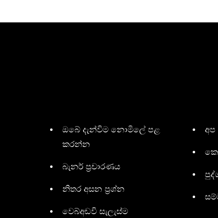
ඔබේ දැන්විම නොමිලේ පළ
අප
කරන්න
කො
බැනර් ප්‍රචාරණය
පුද්
නිතර අසන ප්‍රශ්න
සම
වෙබ්අඩවි සැලැස්ම