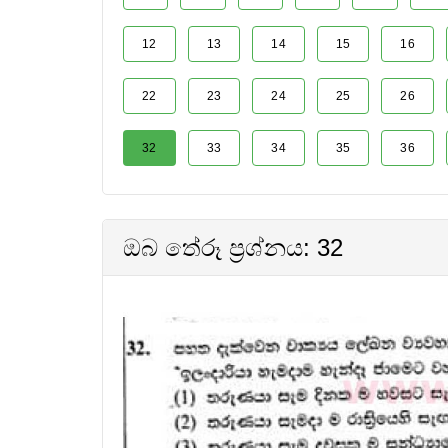
12
13
14
15
16
22
23
24
25
26
32
33
34
35
36
ඔබ තේරූ ප්‍රශ්නය: 32