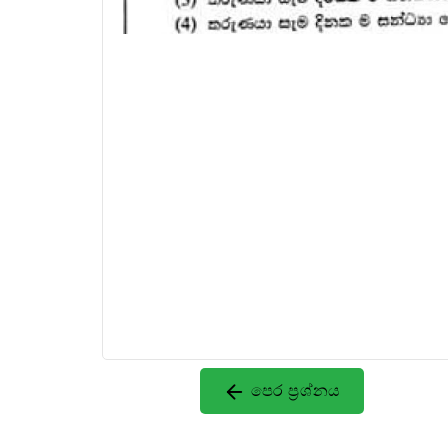
පෙර ප්‍රශ්නය