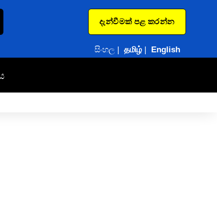
දැන්වීමක් පළ කරන්න
සිංහල
|
தமிழ்
|
English
ය