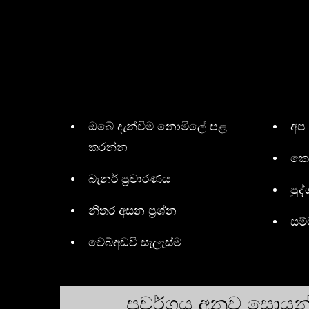
ඔබේ දැන්විම නොමිලේ පළ
අප
කරන්න
කො
බැනර් ප්‍රචාරණය
පුද්
නිතර අසන ප්‍රශ්න
සම
වෙබ්අඩවි සැලැස්ම
ප්‍රවර්ගය අනුව සොය