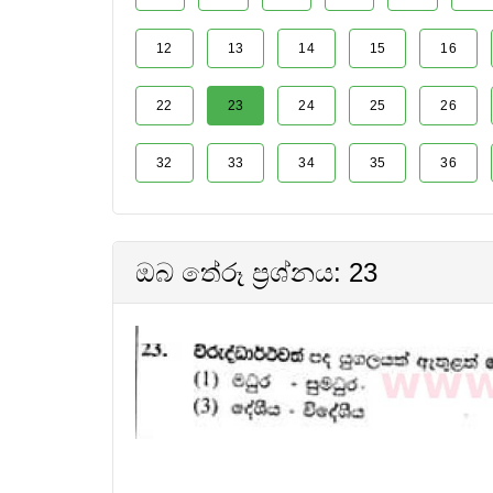
12
13
14
15
16
22
23
24
25
26
32
33
34
35
36
ඔබ තේරූ ප්‍රශ්නය: 23