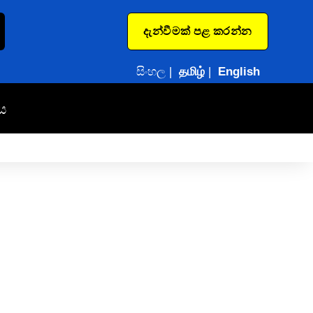
දැන්වීමක් පළ කරන්න
සිංහල
|
தமிழ்
|
English
ය