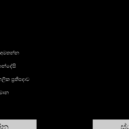
 අමතන්න
න්දේසි
ගලික ප්‍රතිපදාව
්මාන
න්න
ස