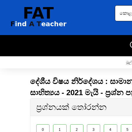
කොළඹ 
මුල්
දේශීය විෂය නිර්දේශය : සාමාන
සාහිත්‍යය - 2021 මැයි - ප්‍රශ්න ප
ප්‍රශ්නයක් තෝරන්න
0
1
2
3
4
5