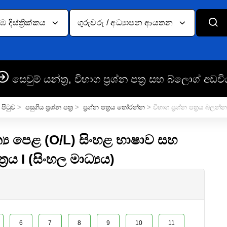
දිස්ත්‍රික්කය
ගුරුවරු / අධ්‍යාපන ආයතන
සෙවුම් යන්ත්‍ර, විභාග ප්‍රශ්න පත්‍ර සහ බ්ලොග් අඩවි
 පිටුව
>
පසුගිය ප්‍රශ්න පත්‍ර
>
ප්‍රශ්න පත්‍රය තෝරන්න
> විභාග ප්‍රශ්න පත්‍රය බලන්න
්‍ය පෙළ (O/L) සිංහළ භාෂාව සහ
ත්‍රය I (සිංහල මාධ්‍යය)
6
7
8
9
10
11