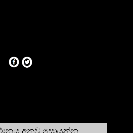
්ථානය අනුව සොයන්න