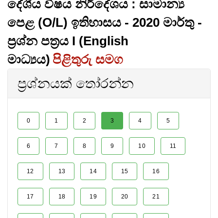
දේශීය විෂය නිර්දේශය : සාමාන්‍ය
පෙළ (O/L) ඉතිහාසය - 2020 මාර්තු -
ප්‍රශ්න පත්‍රය I (English
මාධ්‍යය)
පිළිතුරු සමග
ප්‍රශ්නයක් තෝරන්න
0
1
2
3
4
5
6
7
8
9
10
11
12
13
14
15
16
17
18
19
20
21