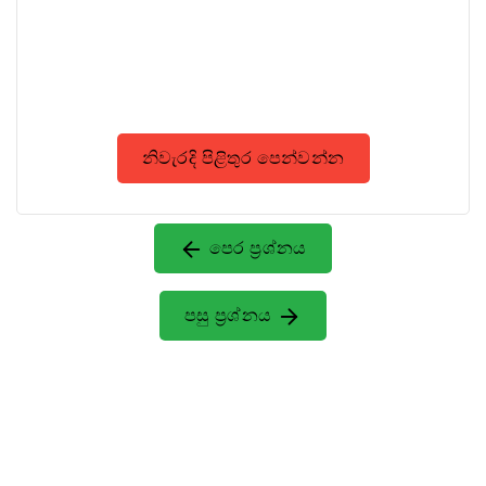
නිවැරදි පිළිතුර පෙන්වන්න
පෙර ප්‍රශ්නය
පසු ප්‍රශ්නය