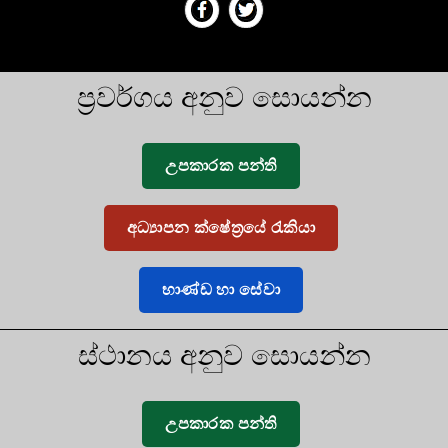
ප්‍රවර්ගය අනුව සොයන්න
උපකාරක පන්ති
අධ්‍යාපන ක්ෂේත්‍රයේ රැකියා
භාණ්ඩ හා සේවා
ස්ථානය අනුව සොයන්න
උපකාරක පන්ති