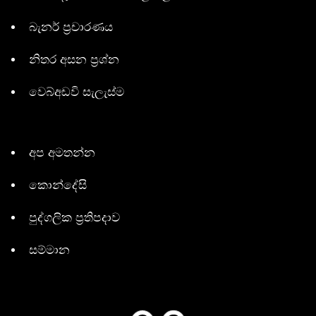
බැනර් ප්‍රචාරණය
නිතර අසන ප්‍රශ්න
වෙබ්අඩවි සැලැස්ම
අප අමතන්න
කොන්දේසි
පුද්ගලික ප්‍රතිපදාව
සම්මාන