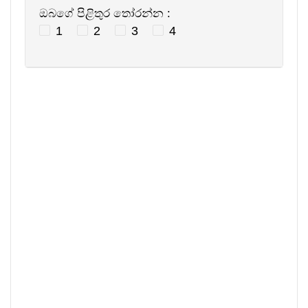
ඔබගේ පිළිතුර තෝරන්න :
1
2
3
4