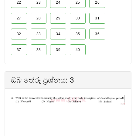
22
23
24
25
26
27
28
29
30
31
32
33
34
35
36
37
38
39
40
ඔබ තේරූ ප්‍රශ්නය: 3