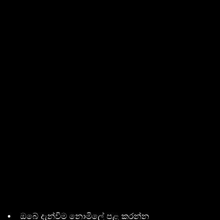
ඔබේ දැන්විම නොමිලේ පළ කරන්න