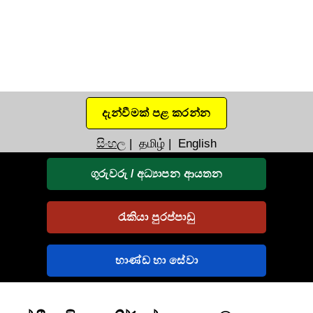
දැන්වීමක් පළ කරන්න
සිංහල
|
தமிழ்
|
English
ගුරුවරු / අධ්‍යාපන ආයතන
රැකියා පුරප්පාඩු
භාණ්ඩ හා සේවා